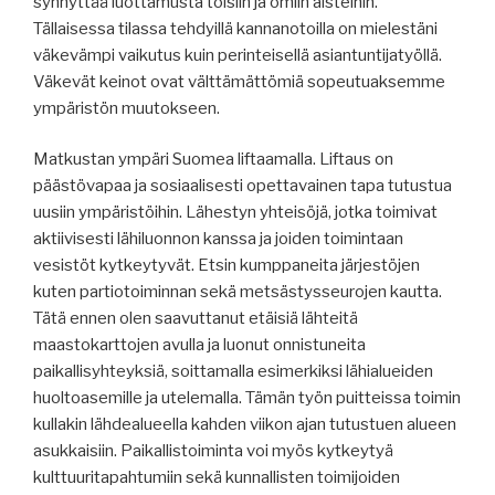
synnyttää luottamusta toisiin ja omiin aisteihin.
Tällaisessa tilassa tehdyillä kannanotoilla on mielestäni
väkevämpi vaikutus kuin perinteisellä asiantuntijatyöllä.
Väkevät keinot ovat välttämättömiä sopeutuaksemme
ympäristön muutokseen.
Matkustan ympäri Suomea liftaamalla. Liftaus on
päästövapaa ja sosiaalisesti opettavainen tapa tutustua
uusiin ympäristöihin. Lähestyn yhteisöjä, jotka toimivat
aktiivisesti lähiluonnon kanssa ja joiden toimintaan
vesistöt kytkeytyvät. Etsin kumppaneita järjestöjen
kuten partiotoiminnan sekä metsästysseurojen kautta.
Tätä ennen olen saavuttanut etäisiä lähteitä
maastokarttojen avulla ja luonut onnistuneita
paikallisyhteyksiä, soittamalla esimerkiksi lähialueiden
huoltoasemille ja utelemalla. Tämän työn puitteissa toimin
kullakin lähdealueella kahden viikon ajan tutustuen alueen
asukkaisiin. Paikallistoiminta voi myös kytkeytyä
kulttuuritapahtumiin sekä kunnallisten toimijoiden