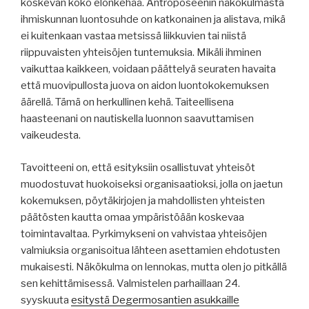
koskevan koko elonkehää. Antroposeenin näkökulmasta
ihmiskunnan luontosuhde on katkonainen ja alistava, mikä
ei kuitenkaan vastaa metsissä liikkuvien tai niistä
riippuvaisten yhteisöjen tuntemuksia. Mikäli ihminen
vaikuttaa kaikkeen, voidaan päättelyä seuraten havaita
että muovipullosta juova on aidon luontokokemuksen
äärellä. Tämä on herkullinen kehä. Taiteellisena
haasteenani on nautiskella luonnon saavuttamisen
vaikeudesta.
Tavoitteeni on, että esityksiin osallistuvat yhteisöt
muodostuvat huokoiseksi organisaatioksi, jolla on jaetun
kokemuksen, pöytäkirjojen ja mahdollisten yhteisten
päätösten kautta omaa ympäristöään koskevaa
toimintavaltaa. Pyrkimykseni on vahvistaa yhteisöjen
valmiuksia organisoitua lähteen asettamien ehdotusten
mukaisesti. Näkökulma on lennokas, mutta olen jo pitkällä
sen kehittämisessä. Valmistelen parhaillaan 24.
syyskuuta
esitystä Degermosantien asukkaille