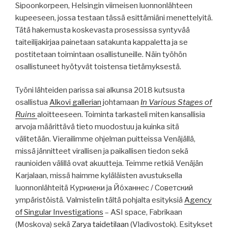
Sipoonkorpeen, Helsingin viimeisen luonnonlähteen
kupeeseen, jossa testaan tässä esittämiäni menettelyitä.
Tätä hakemusta koskevasta prosessissa syntyvää
taiteilijakirjaa painetaan satakunta kappaletta ja se
postitetaan toimintaan osallistuneille. Näin työhön
osallistuneet hyötyvät toistensa tietämyksestä.
Työni lähteiden parissa sai alkunsa 2018 kutsusta
osallistua
Alkovi gallerian
johtamaan
In Various Stages of
Ruins
aloitteeseen. Toiminta tarkasteli miten kansallisia
arvoja määrittävä tieto muodostuu ja kuinka sitä
välitetään. Vierailimme ohjelman puitteissa Venäjällä,
missä jännitteet virallisen ja paikallisen tiedon sekä
raunioiden välillä ovat akuutteja. Teimme retkiä Venäjän
Karjalaan, missä haimme kyläläisten avustuksella
luonnonlähteitä Куркиеки ja Йо́ханнес / Советский
ympäristöistä. Valmistelin tältä pohjalta esityksiä
Agency
of Singular Investigations
– ASI space, Fabrikaan
(Moskova) sekä
Zarya taidetilaan
(Vladivostok). Esitykset