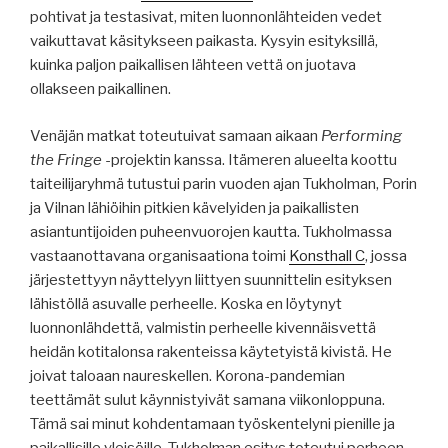
pohtivat ja testasivat, miten luonnonlähteiden vedet
vaikuttavat käsitykseen paikasta. Kysyin esityksillä,
kuinka paljon paikallisen lähteen vettä on juotava
ollakseen paikallinen.
Venäjän matkat toteutuivat samaan aikaan
Performing
the Fringe
-projektin kanssa. Itämeren alueelta koottu
taiteilijaryhmä tutustui parin vuoden ajan Tukholman, Porin
ja Vilnan lähiöihin pitkien kävelyiden ja paikallisten
asiantuntijoiden puheenvuorojen kautta. Tukholmassa
vastaanottavana organisaationa toimi
Konsthall C
, jossa
järjestettyyn näyttelyyn liittyen suunnittelin esityksen
lähistöllä asuvalle perheelle. Koska en löytynyt
luonnonlähdettä, valmistin perheelle kivennäisvettä
heidän kotitalonsa rakenteissa käytetyistä kivistä. He
joivat taloaan naureskellen. Korona-pandemian
teettämät sulut käynnistyivät samana viikonloppuna.
Tämä sai minut kohdentamaan työskentelyni pienille ja
paikallisille yleisöille. Tukholman esitys toteutui perheen