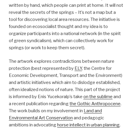
written by hand, which people can print at home. It will not
reveal the secrets of the springs – It’s not a map but a
tool for discovering local area resources. The initiative is
founded on ecosocialist thought and my idea is to
organize participants into a national network (in the spirit
of green syndicalism), which can collectively work for
springs (or work to keep them secret).
The artwork explores contradictions between nature
protection (best represented by
ELY
, the Centre for
Economic Development, Transport and the Environment)
and artistic initiatives which aim to dislodge established,
often idealized notions of nature. This part of the project
is informed by Enis Yucekoralp’s take
on the sublime
and
a recent publication regarding
the Gothic Anthropocene
.
The work builds on my involvement in
Land and
Environmental Art Conservation
and pedagogic
ambitions in advocating
horse intellect in urban planning
.