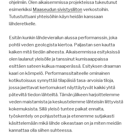
ohjelmiin. Olen aikaisemmissa projekteissa tukeutunut
esimerkiksi
Maaseudun sivistysliiton
verkostoihin.
Tutustuttuani yhteisöihin käyn heidän kanssaan
lähderetkelle.
Esitän kunkin lähdevierailun alussa performanssin, joka
pohtii veden geologista kiertoa. Paljastan sen kautta
kaiken mitä tiedän aiheesta. Aikaisemmissa esityksissä
olen laulanut yleisölle ja tanssinut kumisaappaissa
esittäen sateen kulkua maaperässä. Esityksen draaman
kaari on kömpelö. Performanssitaiteelle ominainen
kotikutoisuus synnyttää tilapäisiä tasa-arvoisia tiloja,
jossa jaettavat kertomukset näyttäytyvät kaikki yhtä
päteviltä tiedon lähteiltä. Tämän jälkeen harjoittelemme
veden maistamista ja keskustelemme lähteisiin liittyvistä
kokemuksista. Sillä yleisö tuntee paikat ennalta,
työskentely on pohjustettua ja etenemme sutjakasti
käsittelemään mikä lähde oikeastaan on ja miten meidän
kannattaa olla siihen suhteessa.