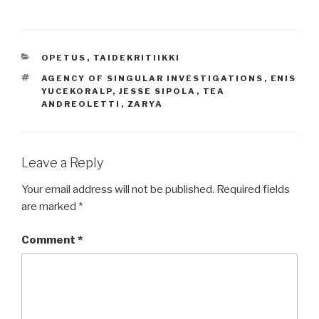
CATEGORIES
OPETUS
,
TAIDEKRITIIKKI
TAGS
AGENCY OF SINGULAR INVESTIGATIONS
,
ENIS
YUCEKORALP
,
JESSE SIPOLA
,
TEA
ANDREOLETTI
,
ZARYA
Leave a Reply
Your email address will not be published.
Required fields
are marked
*
Comment
*