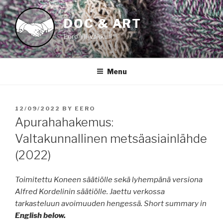
Skip
to
DOC & ART
content
Eero Yli-Vakkuri
Menu
POSTED
12/09/2022
BY
EERO
ON
Apurahahakemus:
Valtakunnallinen metsäasiainlähde
(2022)
Toimitettu Koneen säätiölle sekä lyhempänä versiona
Alfred Kordelinin säätiölle. Jaettu verkossa
tarkasteluun avoimuuden hengessä. Short summary in
English below.