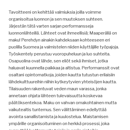
Tavoitteeni on kehittää valmiuksia joilla voimme
organisoitua luonnon ja sen muutoksen suhteen.
Järjestän tätä varten sarjan performansseja
luonnonlähteillä. Lähteet ovat ihmeellisiä; Maaperällä on
maku! Perehdyn ainakin kahdeksaan kohteeseen eri
puolilla Suomea ja valmistelen niiden käyttäjille työpajoja.
Työskentely perustuu vuoropuheluun ja luo suhteita.
Osapuolina ovat lähde, sen eliöt sekä ihmiset, jotka
haluavat kuunnella paikkaa ja altistua. Performanssit ovat
osaltani opintomatkoja, joiden kautta tutustun erilaisiin
lähdekulttuureihin niihin kytkeytyvien yhteisöjen kautta.
Tilaisuuden rakentuvat veden maun varassa, jonka
annetaan ohjata lähteen tulevaisuutta koskevaa
päätöksentekoa. Maku on vahvan omakohtainen mutta
vaikutealtis tuntemus. Sen välittäminen edellyttää
avointa sanallistamista ja kuulostelua. Maistamisen
ympärille organisoituminen on herkkä prosessi, joka