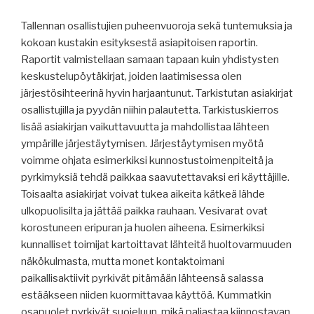
Tallennan osallistujien puheenvuoroja sekä tuntemuksia ja
kokoan kustakin esityksestä asiapitoisen raportin.
Raportit valmistellaan samaan tapaan kuin yhdistysten
keskustelupöytäkirjat, joiden laatimisessa olen
järjestösihteerinä hyvin harjaantunut. Tarkistutan asiakirjat
osallistujilla ja pyydän niihin palautetta. Tarkistuskierros
lisää asiakirjan vaikuttavuutta ja mahdollistaa lähteen
ympärille järjestäytymisen. Järjestäytymisen myötä
voimme ohjata esimerkiksi kunnostustoimenpiteitä ja
pyrkimyksiä tehdä paikkaa saavutettavaksi eri käyttäjille.
Toisaalta asiakirjat voivat tukea aikeita kätkeä lähde
ulkopuolisilta ja jättää paikka rauhaan. Vesivarat ovat
korostuneen eripuran ja huolen aiheena. Esimerkiksi
kunnalliset toimijat kartoittavat lähteitä huoltovarmuuden
näkökulmasta, mutta monet kontaktoimani
paikallisaktiivit pyrkivät pitämään lähteensä salassa
estääkseen niiden kuormittavaa käyttöä. Kummatkin
osapuolet pyrkivät suojeluun, mikä paljastaa kiinnostavan