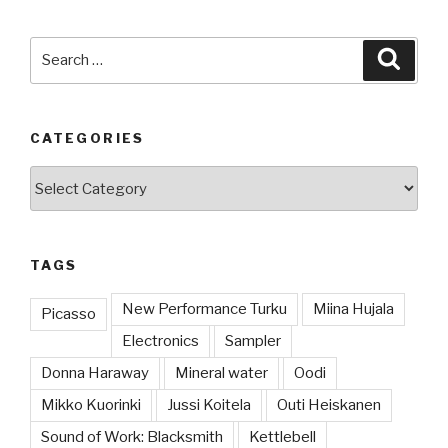
Search
Searc
for:
CATEGORIES
Categories
TAGS
New Performance Turku
Miina Hujala
Picasso
Electronics
Sampler
Donna Haraway
Mineral water
Oodi
Mikko Kuorinki
Jussi Koitela
Outi Heiskanen
Sound of Work: Blacksmith
Kettlebell