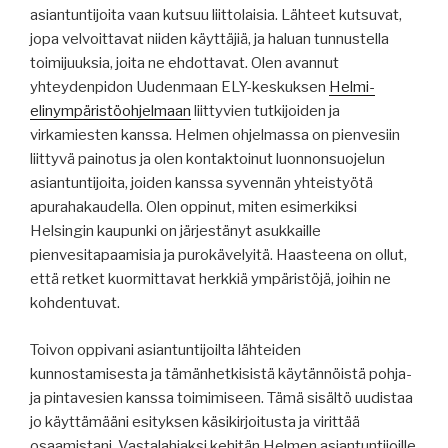
asiantuntijoita vaan kutsuu liittolaisia. Lähteet kutsuvat,
jopa velvoittavat niiden käyttäjiä, ja haluan tunnustella
toimijuuksia, joita ne ehdottavat. Olen avannut
yhteydenpidon Uudenmaan ELY-keskuksen
Helmi-
elinympäristöohjelmaan
liittyvien tutkijoiden ja
virkamiesten kanssa. Helmen ohjelmassa on pienvesiin
liittyvä painotus ja olen kontaktoinut luonnonsuojelun
asiantuntijoita, joiden kanssa syvennän yhteistyötä
apurahakaudella. Olen oppinut, miten esimerkiksi
Helsingin kaupunki on järjestänyt asukkaille
pienvesitapaamisia ja purokävelyitä. Haasteena on ollut,
että retket kuormittavat herkkiä ympäristöjä, joihin ne
kohdentuvat.
Toivon oppivani asiantuntijoilta lähteiden
kunnostamisesta ja tämänhetkisistä käytännöistä pohja-
ja pintavesien kanssa toimimiseen. Tämä sisältö uudistaa
jo käyttämääni esityksen käsikirjoitusta ja virittää
osaamistani. Vastalahjaksi kehitän Helmen asiantuntijoille