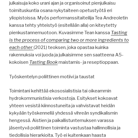
julkaisuja koko urani ajan ja organisoinut pienjulkaisu
toimituskuntia osana nykytaiteen opetustyötä eri
yliopistoissa. Myös performanssitaiteilija Tea Andreoletin
kanssa tehty yhteistyö (esitellään alla) on kiteytetty
pienkustannemuotoon. Kuvasimme Tean kanssa
Tasting
is the process of comparing two or more ingredients to
each other
(2021) teoksen, joka opastaa kuinka
rakennuksia voi juoda ja julkaisimme sen saatteena A5-
kokoisen
Tasting Book
maistamis- ja reseptioppaan.
Työskentelyn poliittinen motiivi ja taustat
Toimintani kehittää ekososialistisia tai oikeammin
hydrokommunistisia verkostoja. Esitykset kokoavat
yhteen vesistä kiinnostuneita ja vahvistavat heidän
kykyään työskennellä yhdessä vihreän syndikalismin
hengessä. Aistien ja paikallistuntemuksen varassa
jäsentyvä poliittinen toiminta vastustaa hallinnollisia ja
tiedollisia hierarkioita. Työ ei kuitenkaan haasta