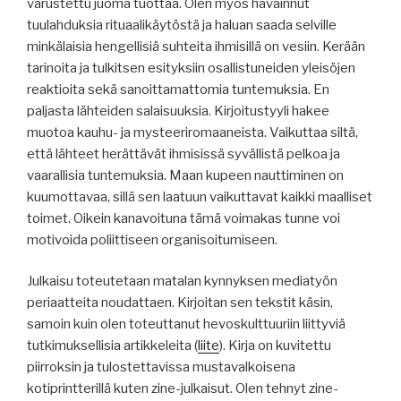
varustettu juoma tuottaa. Olen myös havainnut
tuulahduksia rituaalikäytöstä ja haluan saada selville
minkälaisia hengellisiä suhteita ihmisillä on vesiin. Kerään
tarinoita ja tulkitsen esityksiin osallistuneiden yleisöjen
reaktioita sekä sanoittamattomia tuntemuksia. En
paljasta lähteiden salaisuuksia. Kirjoitustyyli hakee
muotoa kauhu- ja mysteeriromaaneista. Vaikuttaa siltä,
että lähteet herättävät ihmisissä syvällistä pelkoa ja
vaarallisia tuntemuksia. Maan kupeen nauttiminen on
kuumottavaa, sillä sen laatuun vaikuttavat kaikki maalliset
toimet. Oikein kanavoituna tämä voimakas tunne voi
motivoida poliittiseen organisoitumiseen.
Julkaisu toteutetaan matalan kynnyksen mediatyön
periaatteita noudattaen. Kirjoitan sen tekstit käsin,
samoin kuin olen toteuttanut hevoskulttuuriin liittyviä
tutkimuksellisia artikkeleita (
liite
). Kirja on kuvitettu
piirroksin ja tulostettavissa mustavalkoisena
kotiprintterillä kuten zine-julkaisut. Olen tehnyt zine-