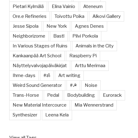
Pietari Kylmälä
Elina Vainio
Ateneum
Ore.e Refineries
Toivottu Poika
Alkovi Gallery
Jesse Sipola
New York
Agnes Denes
Neighborizome
Bastl
Pilvi Porkola
In Various Stages of Ruins
Animals in the City
Kankaanpää Art School
Raspberry Pi
Näyttelyvalvojapäiväkirjat
Arttu Merimaa
Ihme-days
#ॐ
Art writing
Weird Sound Generator
#☭
Noise
Trans-Horse
Pedal
Bodybuilding
Eurorack
New Material Intercource
Mia Wennerstrand
Synthesizer
Leena Kela
View all Tags