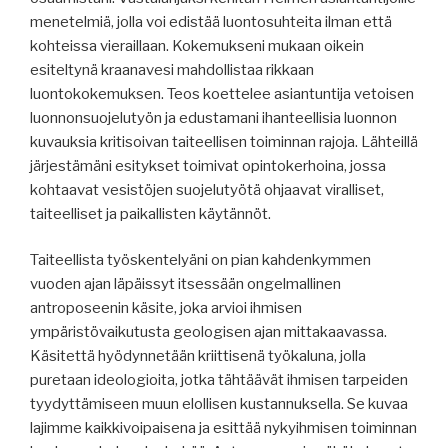
menetelmiä, jolla voi edistää luontosuhteita ilman että
kohteissa vieraillaan. Kokemukseni mukaan oikein
esiteltynä kraanavesi mahdollistaa rikkaan
luontokokemuksen. Teos koettelee asiantuntija vetoisen
luonnonsuojelutyön ja edustamani ihanteellisia luonnon
kuvauksia kritisoivan taiteellisen toiminnan rajoja. Lähteillä
järjestämäni esitykset toimivat opintokerhoina, jossa
kohtaavat vesistöjen suojelutyötä ohjaavat viralliset,
taiteelliset ja paikallisten käytännöt.
Taiteellista työskentelyäni on pian kahdenkymmen
vuoden ajan läpäissyt itsessään ongelmallinen
antroposeenin käsite, joka arvioi ihmisen
ympäristövaikutusta geologisen ajan mittakaavassa.
Käsitettä hyödynnetään kriittisenä työkaluna, jolla
puretaan ideologioita, jotka tähtäävät ihmisen tarpeiden
tyydyttämiseen muun elollisen kustannuksella. Se kuvaa
lajimme kaikkivoipaisena ja esittää nykyihmisen toiminnan