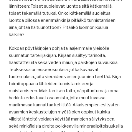
jännitteen: Toiset suojelevat luontoa sitä kätkemällä,
toiset tekemällä tutuksi. Onko kätkemällä suojeltua
luontoa piilossa enemmänkin ja pitääkö tunnistamisen
aina johtaa haltuunottoon? Pitääkö luonnon kuulua
kaikille?
Kokoan pöytäkirjojen pohjalta laajemmalle yleisölle
suunnatun taiteilijakirjan. Kirjaan sisältyy tarinoita,
haastatteluita sekä veden maun ja paikkojen kuvauksia.
Teoksessa on esseeosuuksia, jotka kuvaavat
tuntemuksia, joita vieraiden vesien juomien teettää. Kirja
toimii oppaana lähteiden tunnistamiseen ja
maistamiseen. Maistamisen taito, näppituntuma ja oma
harkinta edustavat osaamista, joita muuttuvassa
maailmassa kannattaa kehittää. Aikaisempien esitysten
avaamien keskustelujen myötä olen oppinut kuinka
viileitä lähteitä voidaan käyttää marjojen säilytykseen,
sekä minkälaisia oireita poikkeavilla mineraalipitoisuuksilla