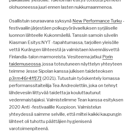
olohuoneessa juuri ennen lasten nukkumaanmenoa.
Osallistuin seuraavana syksynä
New Performance Turku
-
festivaaliin järjestäen polkupyörävaelluksen syrjäiselle
luonnon lähteelle Kukonmäellä. Tanssin samoin sävelin
Kiasman Esitys:NYT -tapahtumassa, tarjoillen yleisölle
vettä Kurängen lähteestä ja valmistaen kivennäisvettä
Finlandia-talon marmoreista. Vesiteema jatkui
Porin
taidemuseossa
, jossa toteutuneen näyttelyn yhteyteen
teimme Jesse Sipolan kanssa julkisen taideteoksen
p3rm46r4ff171
(2021). Tutustuin työskentely lomassa
performanssitaiteilija Tea Andreolettiin, joka on tehnyt
lähdevesiin liittyvää taidetta ja kouluttautunut
vedenmaistajaksi. Valmistelimme Tean kanssa esityksen
2020 Anti -festivaalille Kuopioon. Valmistelun
yhteydessä saimme selville, että miltei kaikki kaupungin
lähteet oli tuhottu päättäjien hygienisenä
varotoimenpiteenä.