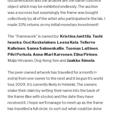
documentation and the artwork are the same concrete
object which may be exhibited endlessly. The auction
was a success but surprisingly the frame was bought
collectively by all of the artist who participated in the lab. I
made 33% returns on my initial monetary investment!
The “Framework” is owned by:
Kristina Junttila
,
Tashi
Iwaoka
,
Ossi Koskelainen
,
Leena Kela
,
Tellervo
Kalleinen
,
Sanna Salmenkallio
,
Tuomas Laitinen
,
Pilvi Porkola
,
Anna-Mari Karvonen
,
Elina Pirinen
,
Maija Hirvanen, Ong Keng Sen and
Jaakko Simola
.
The peer-owned artwork has travelled for a month (+
extra) from one owner to the next and it begun it’s world
tour 2009. It’s currently likely in Helsinki. The owners
stake their claim by writing their name into the back of
the frame (like with stocks) and the date they have
received it. I hope we’ll manage to meet up as the frame
has travelled a full circle, to sort out what could be done