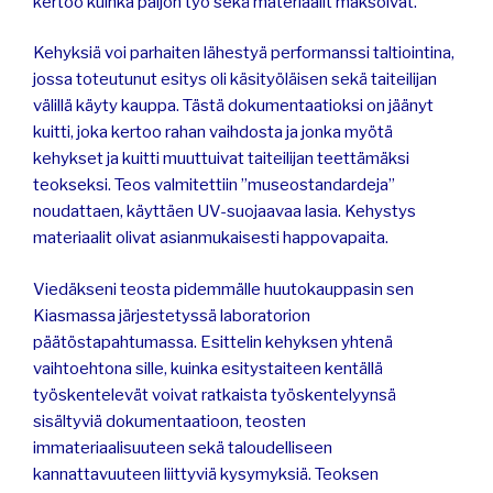
kertoo kuinka paljon työ sekä materiaalit maksoivat.
Kehyksiä voi parhaiten lähestyä performanssi taltiointina,
jossa toteutunut esitys oli käsityöläisen sekä taiteilijan
välillä käyty kauppa. Tästä dokumentaatioksi on jäänyt
kuitti, joka kertoo rahan vaihdosta ja jonka myötä
kehykset ja kuitti muuttuivat taiteilijan teettämäksi
teokseksi. Teos valmitettiin ”museostandardeja”
noudattaen, käyttäen UV-suojaavaa lasia. Kehystys
materiaalit olivat asianmukaisesti happovapaita.
Viedäkseni teosta pidemmälle huutokauppasin sen
Kiasmassa järjestetyssä laboratorion
päätöstapahtumassa. Esittelin kehyksen yhtenä
vaihtoehtona sille, kuinka esitystaiteen kentällä
työskentelevät voivat ratkaista työskentelyynsä
sisältyviä dokumentaatioon, teosten
immateriaalisuuteen sekä taloudelliseen
kannattavuuteen liittyviä kysymyksiä. Teoksen