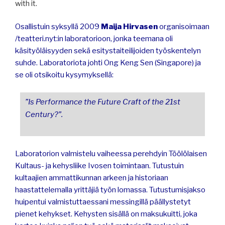
with it.
Osallistuin syksyllä 2009
Maija Hirvasen
organisoimaan
/teatteri.nyt:in laboratorioon, jonka teemana oli
käsityöläisyyden sekä esitystaiteilijoiden työskentelyn
suhde. Laboratoriota johti Ong Keng Sen (Singapore) ja
se oli otsikoitu kysymyksellä:
”Is Performance the Future Craft of the 21st
Century?”.
Laboratorion valmistelu vaiheessa perehdyin Töölölaisen
Kultaus- ja kehysliike Ivosen toimintaan. Tutustuin
kultaajien ammattikunnan arkeen ja historiaan
haastattelemalla yrittäjiä työn lomassa. Tutustumisjakso
huipentui valmistuttaessani messingillä päällystetyt
pienet kehykset. Kehysten sisällä on maksukuitti, joka