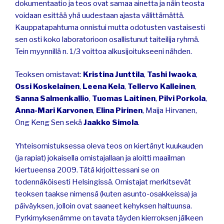
dokumentaatio ja teos ovat samaa ainetta ja näin teosta
voidaan esittää yhä uudestaan ajasta välittämättä.
Kauppatapahtuma onnistui mutta odotusten vastaisesti
sen osti koko laboratorioon osallistunut taiteilija ryhmä.
Tein myynnillä n. 1/3 voittoa alkusijoitukseeni nähden.
Teoksen omistavat:
Kristina Junttila
,
Tashi Iwaoka
,
Ossi Koskelainen
,
Leena Kela
,
Tellervo Kalleinen
,
Sanna Salmenkallio
,
Tuomas Laitinen
,
Pilvi Porkola
,
Anna-Mari Karvonen
,
Elina Pirinen
, Maija Hirvanen,
Ong Keng Sen sekä
Jaakko Simola
.
Yhteisomistuksessa oleva teos on kiertänyt kuukauden
(ja rapiat) jokaisella omistajallaan ja aloitti maailman
kiertueensa 2009. Tätä kirjoittessani se on
todennäköisesti Helsingissä. Omistajat merkitsevät
teoksen taakse nimensä (kuten asunto-osakkeissa) ja
päiväyksen, jolloin ovat saaneet kehyksen haltuunsa.
Pyrkimyksenämme on tavata täyden kierroksen jälkeen