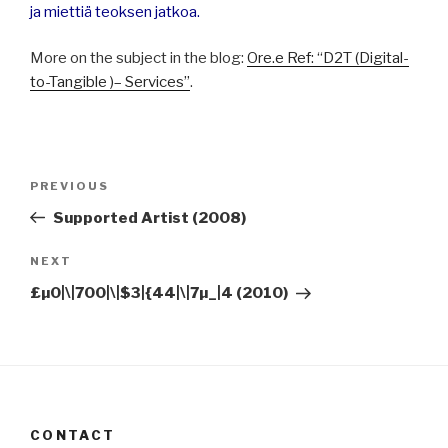
ja miettiä teoksen jatkoa.
More on the subject in the blog:
Ore.e Ref: “D2T (Digital-
to-Tangible )– Services”
.
Post
Previous
PREVIOUS
navigation
Post
Supported Artist (2008)
Next
NEXT
Post
£µ0|\|700|\|$3|{44|\|7µ_|4 (2010)
CONTACT