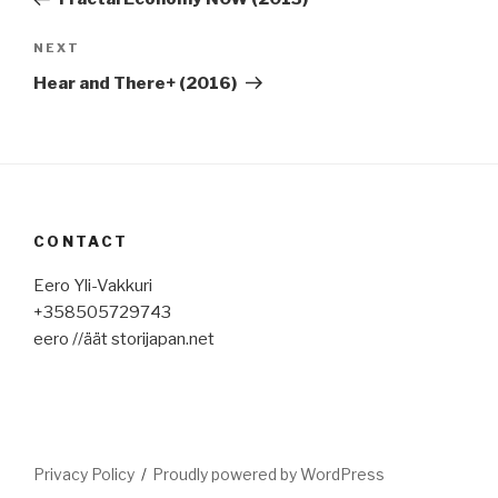
Next
NEXT
Post
Hear and There+ (2016)
CONTACT
Eero Yli-Vakkuri
+358505729743
eero //äät storijapan.net
Privacy Policy
Proudly powered by WordPress