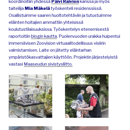
koordinoitiin yhdessä
Päivi Raivion
kanssa ja myös
taiteilija
Mia Mäkelä
työskenteli residenssissä.
Osallistuimme saaren huoltotehtäviin ja tutustuimme
eläinten hoitajien ammattiin yhteisissä
koulutustilaisuuksissa. Työskentelyn etenemisestä
raportoitiin
blogin kautta
. Puolenvuoden urakka huipentui
immersiivisen Zoovision virtuaalitodellisuus visiirin
valmistamisen. Laite on jätetty eläintarhan
ympäristökasvattajien käyttöön. Projektin järjestelyistä
vastasi
Maaseudun sivistysliitto.