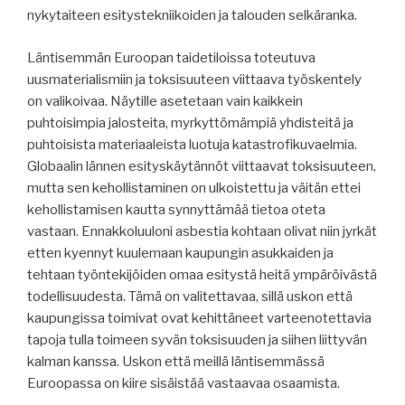
nykytaiteen esitystekniikoiden ja talouden selkäranka.
Läntisemmän Euroopan taidetiloissa toteutuva
uusmaterialismiin ja toksisuuteen viittaava työskentely
on valikoivaa. Näytille asetetaan vain kaikkein
puhtoisimpia jalosteita, myrkyttömämpiä yhdisteitä ja
puhtoisista materiaaleista luotuja katastrofikuvaelmia.
Globaalin lännen esityskäytännöt viittaavat toksisuuteen,
mutta sen kehollistaminen on ulkoistettu ja väitän ettei
kehollistamisen kautta synnyttämää tietoa oteta
vastaan. Ennakkoluuloni asbestia kohtaan olivat niin jyrkät
etten kyennyt kuulemaan kaupungin asukkaiden ja
tehtaan työntekijöiden omaa esitystä heitä ympäröivästä
todellisuudesta. Tämä on valitettavaa, sillä uskon että
kaupungissa toimivat ovat kehittäneet varteenotettavia
tapoja tulla toimeen syvän toksisuuden ja siihen liittyvän
kalman kanssa. Uskon että meillä läntisemmässä
Euroopassa on kiire sisäistää vastaavaa osaamista.