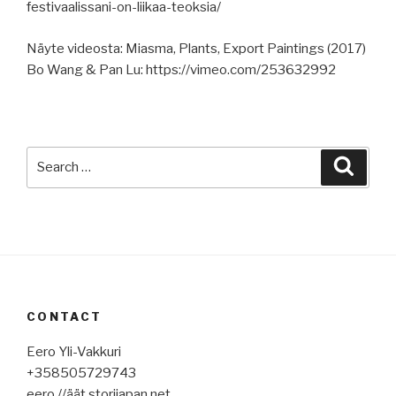
festivaalissani-on-liikaa-teoksia/
Näyte videosta: Miasma, Plants, Export Paintings (2017)
Bo Wang & Pan Lu: https://vimeo.com/253632992
Search
Searc
for:
CONTACT
Eero Yli-Vakkuri
+358505729743
eero //äät storijapan.net