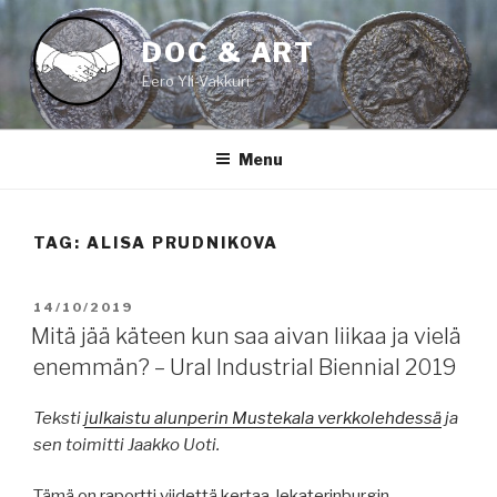
Skip
to
DOC & ART
content
Eero Yli-Vakkuri
Menu
TAG:
ALISA PRUDNIKOVA
POSTED
14/10/2019
ON
Mitä jää käteen kun saa aivan liikaa ja vielä
enemmän? – Ural Industrial Biennial 2019
Teksti
julkaistu alunperin Mustekala verkkolehdessä
ja
sen toimitti Jaakko Uoti.
Tämä on raportti viidettä kertaa Jekaterinburgin