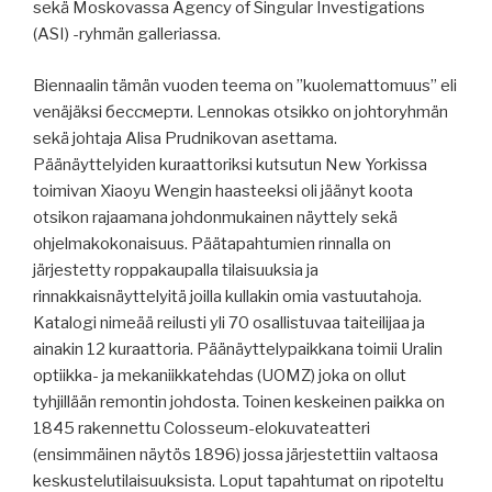
sekä Moskovassa Agency of Singular Investigations
(ASI) -ryhmän galleriassa.
Biennaalin tämän vuoden teema on ”kuolemattomuus” eli
venäjäksi бессмерти. Lennokas otsikko on johtoryhmän
sekä johtaja Alisa Prudnikovan asettama.
Päänäyttelyiden kuraattoriksi kutsutun New Yorkissa
toimivan Xiaoyu Wengin haasteeksi oli jäänyt koota
otsikon rajaamana johdonmukainen näyttely sekä
ohjelmakokonaisuus. Päätapahtumien rinnalla on
järjestetty roppakaupalla tilaisuuksia ja
rinnakkaisnäyttelyitä joilla kullakin omia vastuutahoja.
Katalogi nimeää reilusti yli 70 osallistuvaa taiteilijaa ja
ainakin 12 kuraattoria. Päänäyttelypaikkana toimii Uralin
optiikka- ja mekaniikkatehdas (UOMZ) joka on ollut
tyhjillään remontin johdosta. Toinen keskeinen paikka on
1845 rakennettu Colosseum-elokuvateatteri
(ensimmäinen näytös 1896) jossa järjestettiin valtaosa
keskustelutilaisuuksista. Loput tapahtumat on ripoteltu