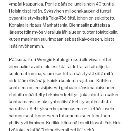
ympäri kaupunkia. Perille pääsee junalla noin 40 tuntia
Helsingistä itään. Syksyinen miljoonakaupunki tuntui
bysantilaistyyliseltä Taka-Töölöltä, johon on sekoitettu
Konalaa ja ripaus Manhattania. Biennaalin puitteissa
järjestettiin myös vierailuja lähialueen tuotantolaitoksiin,
kuten maailman suurimpaan asbestikaivokseen, joista
lisää myöhemmin.
Pääkuraattori Wengin katalogiteksti alleviivaa, ettei
biennaalin tavoite ole esittää taidetta tai taiteilijoita
kuolemattomina, vaan rikastuttaa käsitystä siitä mitä
pidetään elävänä ja kuinka kuolema rajataan. Kritiikin
kohteena on ensisijaisesti globaalin länsimaalaisuuden
ehdoilla määritelty tekninen kehitys, joka niputtaa kaiken
kohtaamansa osaksi yhtenäistä kehitysoptimistista
narratiivia. Kehityksen huipennuksena esitetään usein
harmonisesti koneeseen tai konemaiseen luontoon
yhdistyvä ihminen. Kritiikin kärkenä toimii filosofi Yuk Huin
työ joka edistää ”teknodiversiteettiä” sekä