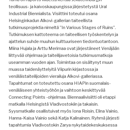
teollisuus- ja kaivoskaupungissa järjestetystä Ural
Industrial Biennialista. Visiittini toteutui osana
Helsinginkadun Alkovi-gallerian taiteellista
tutkimusprojektia nimeltä ”In Various Stages of Ruins”.
Tutkimuksen kattoteema on taiteellisen työskentelyn ja
ajattelun suhde muuhun kulttuuriseen tiedontuotantoon.
Miina Hujala ja Arttu Merimaa ovat järjestäneet Venäjään
liittyvää ohjelmaa ja taiteilijavetoisia tutkimusmatkoja
useamman vuoden ajan. Toimintaa on sisältynyt muun
muassa taidenäyttelyitä Viipurin kirjastossa ja
venäläistaiteilijoiden vierailuja Alkovi-galleriassa.
Tapahtumat on toteutettu osana HIAPin suomalais-
venäläiseen yhteistyöhön ja vaihtoon keskittyvää
Connecting Points -ohjelmaa. Biennaalivisiitti oli etappi
matkalla Helsingistä Vladivostokiin ja takaisin.
Syysmatkalle osallistuivat myös Iona Roisin, Elina Vainio,
Hanna-Kaisa Vainio sekä Katja Kalinainen. Ryhmä järjesti
tapahtumia Vladivostokin Zarya nykytaidekeskuksessa