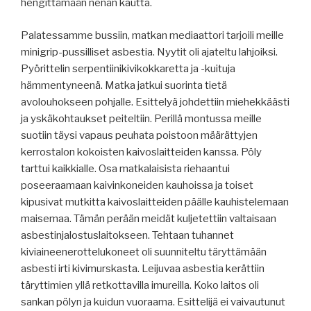
hengittämään nenän kautta.
Palatessamme bussiin, matkan mediaattori tarjoili meille
minigrip-pussilliset asbestia. Nyytit oli ajateltu lahjoiksi.
Pyörittelin serpentiinikivikokkaretta ja -kuituja
hämmentyneenä. Matka jatkui suorinta tietä
avolouhokseen pohjalle. Esittelyä johdettiin miehekkäästi
ja yskäkohtaukset peiteltiin. Perillä montussa meille
suotiin täysi vapaus peuhata poistoon määrättyjen
kerrostalon kokoisten kaivoslaitteiden kanssa. Pöly
tarttui kaikkialle. Osa matkalaisista riehaantui
poseeraamaan kaivinkoneiden kauhoissa ja toiset
kipusivat mutkitta kaivoslaitteiden päälle kauhistelemaan
maisemaa. Tämän perään meidät kuljetettiin valtaisaan
asbestinjalostuslaitokseen. Tehtaan tuhannet
kiviaineenerottelukoneet oli suunniteltu täryttämään
asbesti irti kivimurskasta. Leijuvaa asbestia kerättiin
täryttimien yllä retkottavilla imureilla. Koko laitos oli
sankan pölyn ja kuidun vuoraama. Esittelijä ei vaivautunut