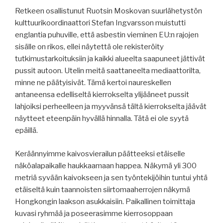
Retkeen osallistunut Ruotsin Moskovan suurlähetystön
kulttuurikoordinaattori Stefan Ingvarsson muistutti
englantia puhuville, että asbestin vieminen EU:n rajojen
sisälle on rikos, ellei näytettä ole rekisteröity
tutkimustarkoituksiin ja kaikki alueelta saapuneet jättivät
pussit autoon. Utelin meitä saattaneelta mediaattorilta,
minne ne päätyisivät. Tämä kertoi naureskellen
antaneensa edelliseltä kierrokselta ylijääneet pussit
lahjoiksi perheelleen ja myyvänsä tältä kierrokselta jäävät
näytteet eteenpäin hyvällä hinnalla. Tätä ei ole syytä
epäillä.
Keräännyimme kaivosvierailun päätteeksi etäiselle
näköalapaikalle haukkaamaan happea. Näkymä yli 300
metriä syvään kaivokseen ja sen työntekijöihin tuntui yhtä
etäiseltä kuin taannoisten siirtomaaherrojen näkymä
Hongkongin laakson asukkaisiin. Paikallinen toimittaja
kuvasi ryhmää ja poseerasimme kierrosoppaan