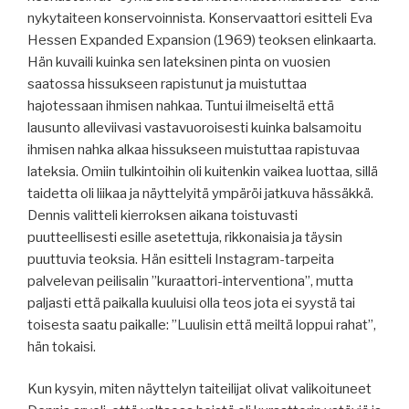
nykytaiteen konservoinnista. Konservaattori esitteli Eva
Hessen Expanded Expansion (1969) teoksen elinkaarta.
Hän kuvaili kuinka sen lateksinen pinta on vuosien
saatossa hissukseen rapistunut ja muistuttaa
hajotessaan ihmisen nahkaa. Tuntui ilmeiseltä että
lausunto alleviivasi vastavuoroisesti kuinka balsamoitu
ihmisen nahka alkaa hissukseen muistuttaa rapistuvaa
lateksia. Omiin tulkintoihin oli kuitenkin vaikea luottaa, sillä
taidetta oli liikaa ja näyttelyitä ympäröi jatkuva hässäkkä.
Dennis valitteli kierroksen aikana toistuvasti
puutteellisesti esille asetettuja, rikkonaisia ja täysin
puuttuvia teoksia. Hän esitteli Instagram-tarpeita
palvelevan peilisalin ”kuraattori-interventiona”, mutta
paljasti että paikalla kuuluisi olla teos jota ei syystä tai
toisesta saatu paikalle: ”Luulisin että meiltä loppui rahat”,
hän tokaisi.
Kun kysyin, miten näyttelyn taiteilijat olivat valikoituneet