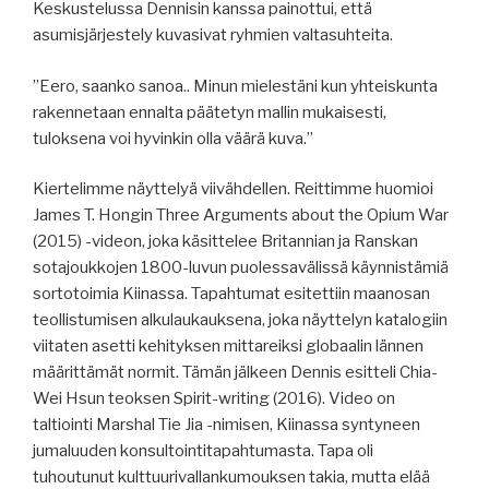
Keskustelussa Dennisin kanssa painottui, että
asumisjärjestely kuvasivat ryhmien valtasuhteita.
”Eero, saanko sanoa.. Minun mielestäni kun yhteiskunta
rakennetaan ennalta päätetyn mallin mukaisesti,
tuloksena voi hyvinkin olla väärä kuva.”
Kiertelimme näyttelyä viivähdellen. Reittimme huomioi
James T. Hongin Three Arguments about the Opium War
(2015) -videon, joka käsittelee Britannian ja Ranskan
sotajoukkojen 1800-luvun puolessavälissä käynnistämiä
sortotoimia Kiinassa. Tapahtumat esitettiin maanosan
teollistumisen alkulaukauksena, joka näyttelyn katalogiin
viitaten asetti kehityksen mittareiksi globaalin lännen
määrittämät normit. Tämän jälkeen Dennis esitteli Chia-
Wei Hsun teoksen Spirit-writing (2016). Video on
taltiointi Marshal Tie Jia -nimisen, Kiinassa syntyneen
jumaluuden konsultointitapahtumasta. Tapa oli
tuhoutunut kulttuurivallankumouksen takia, mutta elää