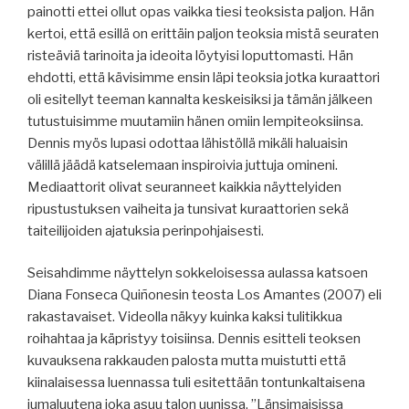
painotti ettei ollut opas vaikka tiesi teoksista paljon. Hän
kertoi, että esillä on erittäin paljon teoksia mistä seuraten
risteäviä tarinoita ja ideoita löytyisi loputtomasti. Hän
ehdotti, että kävisimme ensin läpi teoksia jotka kuraattori
oli esitellyt teeman kannalta keskeisiksi ja tämän jälkeen
tutustuisimme muutamiin hänen omiin lempiteoksiinsa.
Dennis myös lupasi odottaa lähistöllä mikäli haluaisin
välillä jäädä katselemaan inspiroivia juttuja omineni.
Mediaattorit olivat seuranneet kaikkia näyttelyiden
ripustustuksen vaiheita ja tunsivat kuraattorien sekä
taiteilijoiden ajatuksia perinpohjaisesti.
Seisahdimme näyttelyn sokkeloisessa aulassa katsoen
Diana Fonseca Quiñonesin teosta Los Amantes (2007) eli
rakastavaiset. Videolla näkyy kuinka kaksi tulitikkua
roihahtaa ja käpristyy toisiinsa. Dennis esitteli teoksen
kuvauksena rakkauden palosta mutta muistutti että
kiinalaisessa luennassa tuli esitettään tontunkaltaisena
jumaluutena joka asuu talon uunissa. ”Länsimaisissa