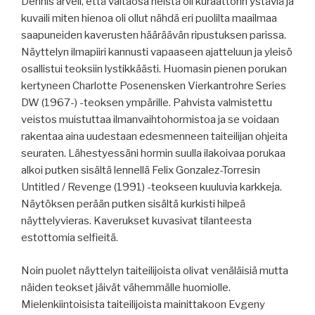
Dennis arveli, että valtaosa heistä oli kuraattorin ystäviä ja
kuvaili miten hienoa oli ollut nähdä eri puolilta maailmaa
saapuneiden kaverusten hääräävän ripustuksen parissa.
Näyttelyn ilmapiiri kannusti vapaaseen ajatteluun ja yleisö
osallistui teoksiin lystikkäästi. Huomasin pienen porukan
kertyneen Charlotte Posenensken Vierkantrohre Series
DW (1967-) -teoksen ympärille. Pahvista valmistettu
veistos muistuttaa ilmanvaihtohormistoa ja se voidaan
rakentaa aina uudestaan edesmenneen taiteilijan ohjeita
seuraten. Lähestyessäni hormin suulla ilakoivaa porukaa
alkoi putken sisältä lennellä Felix Gonzalez-Torresin
Untitled / Revenge (1991) -teokseen kuuluvia karkkeja.
Näytöksen perään putken sisältä kurkisti hilpeä
näyttelyvieras. Kaverukset kuvasivat tilanteesta
estottomia selfieitä.
Noin puolet näyttelyn taiteilijoista olivat venäläisiä mutta
näiden teokset jäivät vähemmälle huomiolle.
Mielenkiintoisista taiteilijoista mainittakoon Evgeny