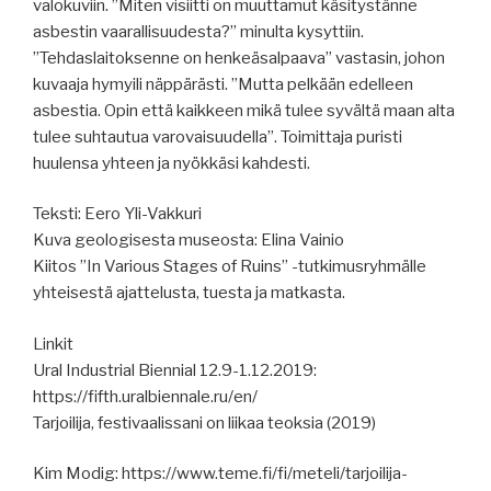
valokuviin. ”Miten visiitti on muuttamut käsitystänne
asbestin vaarallisuudesta?” minulta kysyttiin.
”Tehdaslaitoksenne on henkeäsalpaava” vastasin, johon
kuvaaja hymyili näppärästi. ”Mutta pelkään edelleen
asbestia. Opin että kaikkeen mikä tulee syvältä maan alta
tulee suhtautua varovaisuudella”. Toimittaja puristi
huulensa yhteen ja nyökkäsi kahdesti.
Teksti: Eero Yli-Vakkuri
Kuva geologisesta museosta: Elina Vainio
Kiitos ”In Various Stages of Ruins” -tutkimusryhmälle
yhteisestä ajattelusta, tuesta ja matkasta.
Linkit
Ural Industrial Biennial 12.9-1.12.2019:
https://fifth.uralbiennale.ru/en/
Tarjoilija, festivaalissani on liikaa teoksia (2019)
Kim Modig: https://www.teme.fi/fi/meteli/tarjoilija-