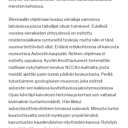
miesten kehoissa.
Biennaaliin ohjelmaan kuuluu vierailuja samoissa
laitoksissa joissa taiteilijat olivat toimineet. Edellisiä
vuosina vierailuiden yhteydessä on esitetty
residenssiaikana syntyneitä teoksia, mutta näin ei tänä
vuonna tiettävästi ollut. Eräänä retkikohteena oli kaivosta
reunustava Asbestin kaupunki. Retken ohjelmaa ei
esitelty oppaissa. Kyytiin ilmoittautuneet temmattiin
matkaan nykytaiteen keskus NCCA:n kulmalta, josta
meidät ajettiin parin tunnin päähän keskustasta. Perillä
tutustuimme geologiseen museoon, joka esitteli
asbestin sen kaikissa kuviteltavissa jalostemuodoissa.
Opas kävi läpi kaivoksen historiaa ja kertasi sen valtaisat
kivimalmin tuotantomäärät. Hän liikkui
asbestiesittelyvitriinien lomassa sulavasti. Minusta tuntui
kuumottavalta seistä myrkkyjen ympäröimänä,
kasvotusten kauniinväristen näytteiden kanssa. Ryhdyin