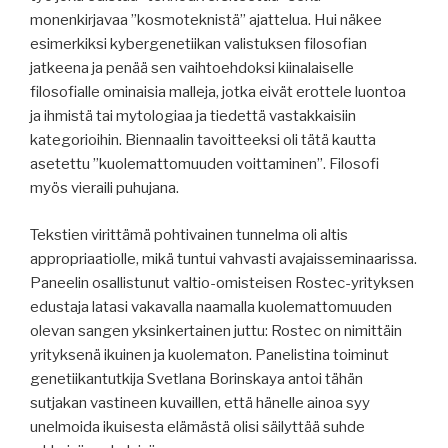
monenkirjavaa ”kosmoteknistä” ajattelua. Hui näkee
esimerkiksi kybergenetiikan valistuksen filosofian
jatkeena ja penää sen vaihtoehdoksi kiinalaiselle
filosofialle ominaisia malleja, jotka eivät erottele luontoa
ja ihmistä tai mytologiaa ja tiedettä vastakkaisiin
kategorioihin. Biennaalin tavoitteeksi oli tätä kautta
asetettu ”kuolemattomuuden voittaminen”. Filosofi
myös vieraili puhujana.
Tekstien virittämä pohtivainen tunnelma oli altis
appropriaatiolle, mikä tuntui vahvasti avajaisseminaarissa.
Paneelin osallistunut valtio-omisteisen Rostec-yrityksen
edustaja latasi vakavalla naamalla kuolemattomuuden
olevan sangen yksinkertainen juttu: Rostec on nimittäin
yrityksenä ikuinen ja kuolematon. Panelistina toiminut
genetiikantutkija Svetlana Borinskaya antoi tähän
sutjakan vastineen kuvaillen, että hänelle ainoa syy
unelmoida ikuisesta elämästä olisi säilyttää suhde