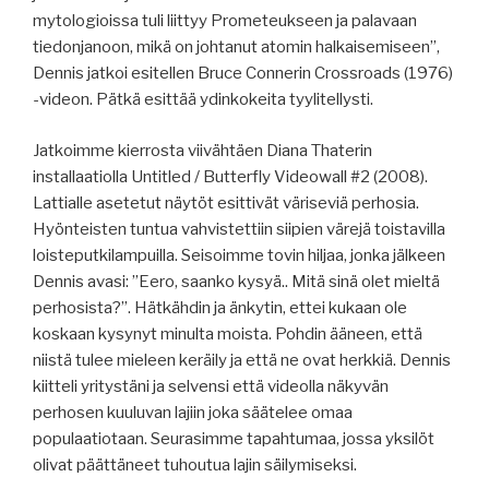
mytologioissa tuli liittyy Prometeukseen ja palavaan
tiedonjanoon, mikä on johtanut atomin halkaisemiseen”,
Dennis jatkoi esitellen Bruce Connerin Crossroads (1976)
-videon. Pätkä esittää ydinkokeita tyylitellysti.
Jatkoimme kierrosta viivähtäen Diana Thaterin
installaatiolla Untitled / Butterfly Videowall #2 (2008).
Lattialle asetetut näytöt esittivät väriseviä perhosia.
Hyönteisten tuntua vahvistettiin siipien värejä toistavilla
loisteputkilampuilla. Seisoimme tovin hiljaa, jonka jälkeen
Dennis avasi: ”Eero, saanko kysyä.. Mitä sinä olet mieltä
perhosista?”. Hätkähdin ja änkytin, ettei kukaan ole
koskaan kysynyt minulta moista. Pohdin ääneen, että
niistä tulee mieleen keräily ja että ne ovat herkkiä. Dennis
kiitteli yritystäni ja selvensi että videolla näkyvän
perhosen kuuluvan lajiin joka säätelee omaa
populaatiotaan. Seurasimme tapahtumaa, jossa yksilöt
olivat päättäneet tuhoutua lajin säilymiseksi.