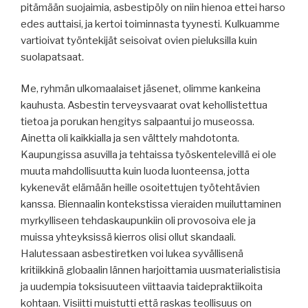
pitämään suojaimia, asbestipöly on niin hienoa ettei harso
edes auttaisi, ja kertoi toiminnasta tyynesti. Kulkuamme
vartioivat työntekijät seisoivat ovien pieluksilla kuin
suolapatsaat.
Me, ryhmän ulkomaalaiset jäsenet, olimme kankeina
kauhusta. Asbestin terveysvaarat ovat kehollistettua
tietoa ja porukan hengitys salpaantui jo museossa.
Ainetta oli kaikkialla ja sen välttely mahdotonta.
Kaupungissa asuvilla ja tehtaissa työskentelevillä ei ole
muuta mahdollisuutta kuin luoda luonteensa, jotta
kykenevät elämään heille osoitettujen työtehtävien
kanssa. Biennaalin kontekstissa vieraiden muiluttaminen
myrkylliseen tehdaskaupunkiin oli provosoiva ele ja
muissa yhteyksissä kierros olisi ollut skandaali.
Halutessaan asbestiretken voi lukea syvällisenä
kritiikkinä globaalin lännen harjoittamia uusmaterialistisia
ja uudempia toksisuuteen viittaavia taidepraktiikoita
kohtaan. Visiitti muistutti että raskas teollisuus on