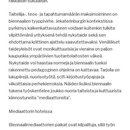
rakkaisiin sukulaisiin.
Taiteilija-, teos- ja tapahtumamäärän maksimoiminen on
biennaalien tyyppivirhe. Jekaterinburgin kontekstissa
pyrkimys kaikenkattavuuteen voidaan kuitenkin tulkita
vilpittömänä yrityksenä tehdä nykytaide sekä sen
ehdottama kriittinen ajattelu saavutettavaksi. Venäläiset
taideyleisöt ovat monikulttuurisia ja vieraina on paljon
kaupunkia ympäröivien tuotantolaitosten väkeä.
Nykytaide voi haastaa normeja ja biennaalin tueksi
rakennettu pedagoginen ohjelma on kattavaa. Tarjolla on
lukupiirejä, nuorisotyötä, scifi-kirjoitustyöpajoja ja
viikoittaisia perhekierroksia. Näiden lisäksi biennaalin
tukena työskentelee joukko nuoria taiteista ja kulttuurista
kiinnostuneita ”mediaattoreita”.
Mediaattorin hoteissa
Biennaalimediaattorien paikat ovat kilpailtuja, sillä työn