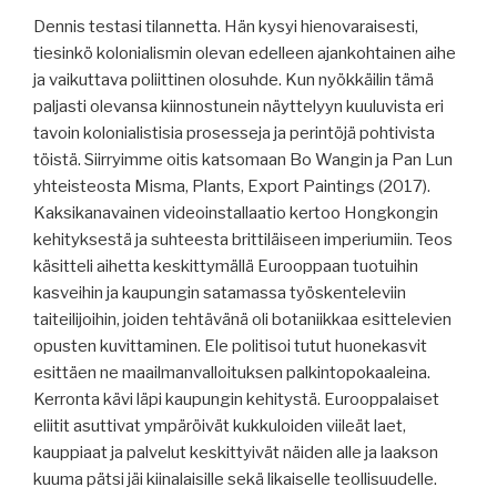
Dennis testasi tilannetta. Hän kysyi hienovaraisesti,
tiesinkö kolonialismin olevan edelleen ajankohtainen aihe
ja vaikuttava poliittinen olosuhde. Kun nyökkäilin tämä
paljasti olevansa kiinnostunein näyttelyyn kuuluvista eri
tavoin kolonialistisia prosesseja ja perintöjä pohtivista
töistä. Siirryimme oitis katsomaan Bo Wangin ja Pan Lun
yhteisteosta Misma, Plants, Export Paintings (2017).
Kaksikanavainen videoinstallaatio kertoo Hongkongin
kehityksestä ja suhteesta brittiläiseen imperiumiin. Teos
käsitteli aihetta keskittymällä Eurooppaan tuotuihin
kasveihin ja kaupungin satamassa työskenteleviin
taiteilijoihin, joiden tehtävänä oli botaniikkaa esittelevien
opusten kuvittaminen. Ele politisoi tutut huonekasvit
esittäen ne maailmanvalloituksen palkintopokaaleina.
Kerronta kävi läpi kaupungin kehitystä. Eurooppalaiset
eliitit asuttivat ympäröivät kukkuloiden viileät laet,
kauppiaat ja palvelut keskittyivät näiden alle ja laakson
kuuma pätsi jäi kiinalaisille sekä likaiselle teollisuudelle.