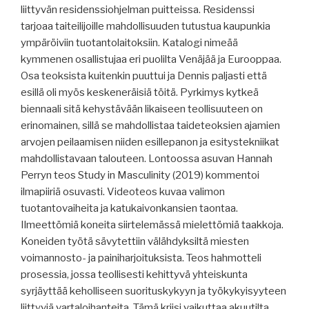
liittyvän residenssiohjelman puitteissa. Residenssi
tarjoaa taiteilijoille mahdollisuuden tutustua kaupunkia
ympäröiviin tuotantolaitoksiin. Katalogi nimeää
kymmenen osallistujaa eri puolilta Venäjää ja Eurooppaa.
Osa teoksista kuitenkin puuttui ja Dennis paljasti että
esillä oli myös keskeneräisiä töitä. Pyrkimys kytkeä
biennaali sitä kehystävään likaiseen teollisuuteen on
erinomainen, sillä se mahdollistaa taideteoksien ajamien
arvojen peilaamisen niiden esillepanon ja esitystekniikat
mahdollistavaan talouteen. Lontoossa asuvan Hannah
Perryn teos Study in Masculinity (2019) kommentoi
ilmapiiriä osuvasti. Videoteos kuvaa valimon
tuotantovaiheita ja katukaivonkansien taontaa.
Ilmeettömiä koneita siirtelemässä mielettömiä taakkoja.
Koneiden työtä sävytettiin välähdyksiltä miesten
voimannosto- ja painiharjoituksista. Teos hahmotteli
prosessia, jossa teollisesti kehittyvä yhteiskunta
syrjäyttää keholliseen suorituskykyyn ja työkykyisyyteen
liittyviä vartaloihanteita. Tämä kriisi vaikuttaa akuutilta