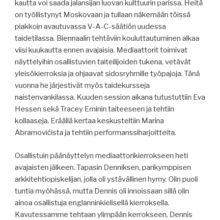
kautta voi saada jalansijan luovan kulttuurin parissa. Heitä
on työllistynyt Moskovaan ja tullaan näkemään töissä
piakkoin avautuvassa V-A-C-säätiön uudessa
taidetilassa. Biennaalin tehtäviin kouluttautuminen alkaa
viisi kuukautta ennen avajaisia. Mediaattorit toimivat
näyttelyihin osallistuvien taiteilijoiden tukena, vetävät
yleisökierroksia ja ohjaavat sidosryhmille työpajoja. Tänä
vuonna he järjestivät myös taidekursseja
naistenvankilassa. Kuuden session aikana tutustuttiin Eva
Hessen sekä Tracey Eminin taiteeseen ja tehtiin
kollaaseja. Eräällä kertaa keskusteltiin Marina
Abramovićista ja tehtiin performanssiharjoitteita.
Osallistuin päänäyttelyn mediaattorikierrokseen heti
avajaisten jälkeen. Tapasin Denniksen, parikymppisen
arkkitehtiopiskelijan, jolla oli ystävällinen hymy. Olin puoli
tuntia myöhässä, mutta Dennis oli innoissaan sillä olin
ainoa osallistuja englanninkielisellä kierroksella.
Kavutessamme tehtaan ylimpään kerrokseen, Dennis