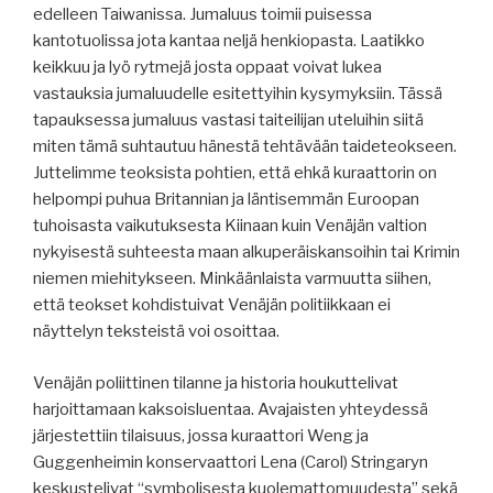
edelleen Taiwanissa. Jumaluus toimii puisessa
kantotuolissa jota kantaa neljä henkiopasta. Laatikko
keikkuu ja lyö rytmejä josta oppaat voivat lukea
vastauksia jumaluudelle esitettyihin kysymyksiin. Tässä
tapauksessa jumaluus vastasi taiteilijan uteluihin siitä
miten tämä suhtautuu hänestä tehtävään taideteokseen.
Juttelimme teoksista pohtien, että ehkä kuraattorin on
helpompi puhua Britannian ja läntisemmän Euroopan
tuhoisasta vaikutuksesta Kiinaan kuin Venäjän valtion
nykyisestä suhteesta maan alkuperäiskansoihin tai Krimin
niemen miehitykseen. Minkäänlaista varmuutta siihen,
että teokset kohdistuivat Venäjän politiikkaan ei
näyttelyn teksteistä voi osoittaa.
Venäjän poliittinen tilanne ja historia houkuttelivat
harjoittamaan kaksoisluentaa. Avajaisten yhteydessä
järjestettiin tilaisuus, jossa kuraattori Weng ja
Guggenheimin konservaattori Lena (Carol) Stringaryn
keskustelivat “symbolisesta kuolemattomuudesta” sekä