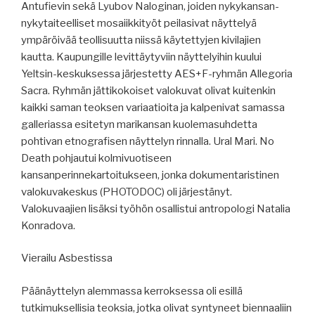
Antufievin sekä Lyubov Naloginan, joiden nykykansan-
nykytaiteelliset mosaiikkityöt peilasivat näyttelyä
ympäröivää teollisuutta niissä käytettyjen kivilajien
kautta. Kaupungille levittäytyviin näyttelyihin kuului
Yeltsin-keskuksessa järjestetty AES+F-ryhmän Allegoria
Sacra. Ryhmän jättikokoiset valokuvat olivat kuitenkin
kaikki saman teoksen variaatioita ja kalpenivat samassa
galleriassa esitetyn marikansan kuolemasuhdetta
pohtivan etnografisen näyttelyn rinnalla. Ural Mari. No
Death pohjautui kolmivuotiseen
kansanperinnekartoitukseen, jonka dokumentaristinen
valokuvakeskus (PHOTODOC) oli järjestänyt.
Valokuvaajien lisäksi työhön osallistui antropologi Natalia
Konradova.
Vierailu Asbestissa
Päänäyttelyn alemmassa kerroksessa oli esillä
tutkimuksellisia teoksia, jotka olivat syntyneet biennaaliin