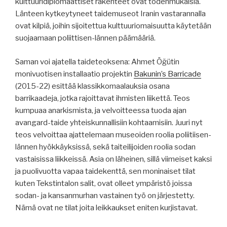
kulttuuridiplomaattiset rakenteet ovat todenmukaisia.
Länteen kytkeytyneet taidemuseot Iranin vastarannalla
ovat kilpiä, joihin sijoitettua kulttuuriomaisuutta käytetään
suojaamaan poliittisen-lännen päämääriä.
Saman voi ajatella taideteoksena: Ahmet Öğütin
monivuotisen installaatio projektin
Bakunin’s Barricade
(2015-22) esittää klassikkomaalauksia osana
barrikaadeja, jotka rajoittavat ihmisten liikettä. Teos
kumpuaa anarkismista, ja velvoitteessa tuoda ajan
avangard-taide yhteiskunnallisiin kohtaamisiin. Juuri nyt
teos velvoittaa ajattelemaan museoiden roolia poliitiisen-
lännen hyökkäyksissä, sekä taiteilijoiden roolia sodan
vastaisissa liikkeissä. Asia on läheinen, sillä viimeiset kaksi
ja puolivuotta vapaa taidekenttä, sen moninaiset tilat
kuten Tekstintalon salit, ovat olleet ympäristö joissa
sodan- ja kansanmurhan vastainen työ on järjestetty.
Nämä ovat ne tilat joita leikkaukset eniten kurjistavat.