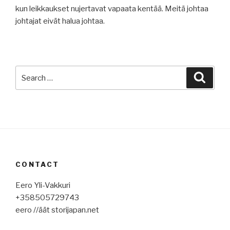
kun leikkaukset nujertavat vapaata kentää. Meitä johtaa
johtajat eivät halua johtaa.
Search
Searc
for:
CONTACT
Eero Yli-Vakkuri
+358505729743
eero //äät storijapan.net