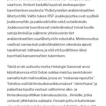
saartoon. Ihmiset kaduilla huusivat asekauppojen
lopettamisen puolesta Yhdistyneiden arabiemiraattien
lähetystöllä. Valtio tukee RSF-joukkoja jotka ovat syyllisiä
joukkomurhiin, ja pakkosiirtoihin sekä sotarikoksiin.
Joukkosurmia tuomitsevat mielenilmaisut toivat koolle
satoja ihmisiä ja suljimme yhteisvoimin tiet
arabiemiraattien suurlähetystön edustalta. Mielenosoitus
vaativat samaa kuin palestiinalaisten oikeuksia ajavat
tapahtumat: tulitaukoa, ja sitä että poliittinen-länsi
lopettaisi kansanmurhien tukemisen.
Tästä ei ole uutisoitu mutta Helsingin Sanomat arvoi
kirjoituksessa että Dubai-suklaa maistuu aavistuksen
samalta kuin maitosuklaa, jossa on “mukavaa rapeutta”.
Toimitus esittää ihmisoikeusrikkomukset “oletettuina” ja
palauttaa lopulta vastuun valtiomme ulko- ja
ihmisoikeuspolitiikan tulevaisuudesta… ihmisille, jotka
ostavat ylihintaista suklaata. Hesarin juttu ei kuitenkaan