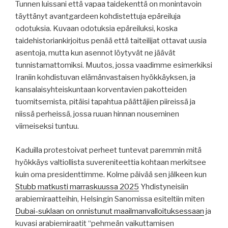
Tunnen luissani että vapaa taidekenttä on monintavoin
täyttänyt avantgardeen kohdistettuja epäreiluja
odotuksia. Kuvaan odotuksia epäreiluksi, koska
taidehistoriankirjoitus penää että taiteilijat ottavat uusia
asentoja, mutta kun asennot löytyvät ne jäävät
tunnistamattomiksi. Muutos, jossa vaadimme esimerkiksi
Iraniin kohdistuvan elämänvastaisen hyökkäyksen, ja
kansalaisyhteiskuntaan korventavien pakotteiden
tuomitsemista, pitäisi tapahtua päättäjien piireissä ja
niissä perheissä, jossa ruuan hinnan nouseminen
viimeiseksi tuntuu.
Kaduilla protestoivat perheet tuntevat paremmin mitä
hyökkäys valtiollista suvereniteettia kohtaan merkitsee
kuin oma presidenttimme. Kolme päivää sen jälkeen kun
Stubb matkusti marraskuussa 2025
Yhdistyneisiin
arabiemiraatteihin, Helsingin Sanomissa esiteltiin miten
Dubai-suklaan on onnistunut maailmanvalloituksessaan
ja
kuvasi arabiemiraatit “pehmeän vaikuttamisen