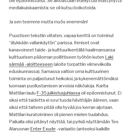
ole epäonnistunut. Se ainoastaan edellyttää edistynyttä
mediakuiskaamista: se oli kutsu boikotoida.
Ja sen teemme mutta myös enemmän!
Puustisen tekstiin viitaten, vapaa kenttä on toiminut
“älykkään vallankäytön” parissa. Ihmiset ovat
kanavoineet taide- ja kulttuurikentällä haalimansansa
kulttuurisen pääoman poliittiseen työhön kuten
Laki
särmää -aloitteeseen
(aloite torpattiin viimeviikolla
eduskunnassa). Samassa valtion oma kulttuurinen
toiminta on paljastunut heikoksi, ja kykenemättömäksi
luomaan puollustamisen arvoisia näköaloja. Karita
Mattilan laulu
F-35 julkistusjuhlassa
oli epäonnistunut. Ei
siksi että taidetta ei sovi tuoda hävittäjän ääreen, vaan
siksi että taiteen pitää olla hyvää jos kerran aijotaan.
Mattilan kuratoiminen oli pienen mielen tuulahdus.
Paikalla olisi pitänyt näyttää, tai pyrkiä näyttämään Teo
Alaruonan
Enter Exude
-variaatio (anteeksi kaikille