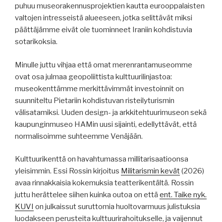
puhuu museorakennusprojektien kautta eurooppalaisten
valtojen intresseistä alueeseen, jotka selittävät miksi
päättäjämme eivät ole tuominneet Iraniin kohdistuvia
sotarikoksia.
Minulle juttu vihjaa että omat merenrantamuseomme
ovat osa julmaa geopoliittista kulttuurilinjastoa:
museokenttämme merkittävimmät investoinnit on
suunniteltu Pietariin kohdistuvan risteilyturismin
välisatamiksi. Uuden design- ja arkkitehtuurimuseon sekä
kaupunginmuseo HAMin uusi sijainti, edellyttävät, että
normalisoimme suhteemme Venäjään.
Kulttuurikenttä on havahtumassa millitarisaatioonsa
yleisimmin. Essi Rossin kirjoitus
Militarismin kevät
(2026)
avaa rinnakkaisia kokemuksia teatterikentältä. Rossin
juttu herättelee siihen kuinka outoa on että
ent. Taike nyk.
KUVI
on julkaissut suruttomia huoltovarmuus julistuksia
luodakseen perusteita kulttuurirahoitukselle, ja vaijennut