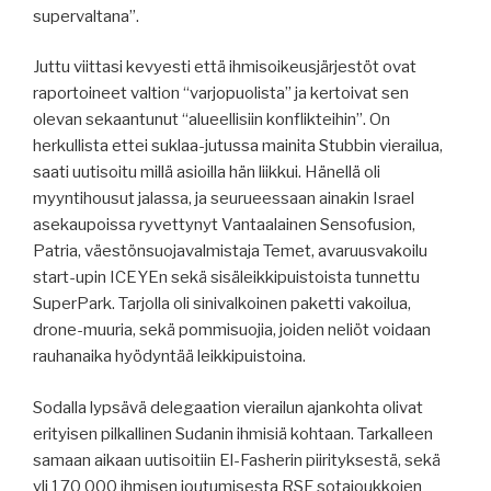
supervaltana”.
Juttu viittasi kevyesti että ihmisoikeusjärjestöt ovat
raportoineet valtion “varjopuolista” ja kertoivat sen
olevan sekaantunut “alueellisiin konflikteihin”. On
herkullista ettei suklaa-jutussa mainita Stubbin vierailua,
saati uutisoitu millä asioilla hän liikkui. Hänellä oli
myyntihousut jalassa, ja seurueessaan ainakin Israel
asekaupoissa ryvettynyt Vantaalainen Sensofusion,
Patria, väestönsuojavalmistaja Temet, avaruusvakoilu
start-upin ICEYEn sekä sisäleikkipuistoista tunnettu
SuperPark. Tarjolla oli sinivalkoinen paketti vakoilua,
drone-muuria, sekä pommisuojia, joiden neliöt voidaan
rauhanaika hyödyntää leikkipuistoina.
Sodalla lypsävä delegaation vierailun ajankohta olivat
erityisen pilkallinen Sudanin ihmisiä kohtaan. Tarkalleen
samaan aikaan uutisoitiin El-Fasherin piirityksestä, sekä
yli 170 000 ihmisen joutumisesta RSF sotajoukkojen