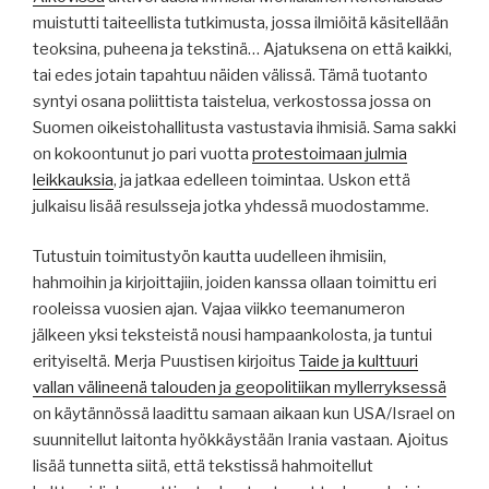
muistutti taiteellista tutkimusta, jossa ilmiöitä käsitellään
teoksina, puheena ja tekstinä… Ajatuksena on että kaikki,
tai edes jotain tapahtuu näiden välissä. Tämä tuotanto
syntyi osana poliittista taistelua, verkostossa jossa on
Suomen oikeistohallitusta vastustavia ihmisiä. Sama sakki
on kokoontunut jo pari vuotta
protestoimaan julmia
leikkauksia
, ja jatkaa edelleen toimintaa. Uskon että
julkaisu lisää resulsseja jotka yhdessä muodostamme.
Tutustuin toimitustyön kautta uudelleen ihmisiin,
hahmoihin ja kirjoittajiin, joiden kanssa ollaan toimittu eri
rooleissa vuosien ajan. Vajaa viikko teemanumeron
jälkeen yksi teksteistä nousi hampaankolosta, ja tuntui
erityiseltä. Merja Puustisen kirjoitus
Taide ja kulttuuri
vallan välineenä talouden ja geopolitiikan myllerryksessä
on käytännössä laadittu samaan aikaan kun USA/Israel on
suunnitellut laitonta hyökkäystään Irania vastaan. Ajoitus
lisää tunnetta siitä, että tekstissä hahmoitellut