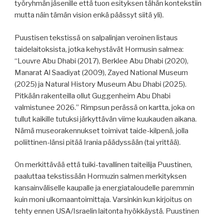
työryhmän jäsenille että tuon esityksen tähän kontekstiin
mutta näin tämän vision enkä päässyt siitä yli).
Puustisen tekstissä on salpalinjan veroinen listaus
taidelaitoksista, jotka kehystävät Hormusin salmea:
“Louvre Abu Dhabi (2017), Berklee Abu Dhabi (2020),
Manarat Al Saadiyat (2009), Zayed National Museum
(2025) ja Natural History Museum Abu Dhabi (2025).
Pitkään rakenteilla ollut Guggenheim Abu Dhabi
valmistunee 2026.” Rimpsun perässä on kartta, joka on
tullut kaikille tutuksi järkyttävän viime kuukauden aikana.
Nämä museorakennukset toimivat taide-kilpenä, jolla
poliittinen-länsi pitää Irania päädyssään (tai yrittää).
On merkittävää että tuiki-tavallinen taiteilija Puustinen,
paaluttaa tekstissään Hormuzin salmen merkityksen
kansainväliselle kaupalle ja energiataloudelle paremmin
kuin moni ulkomaantoimittaja. Varsinkin kun kirjoitus on
tehty ennen USA/Israelin laitonta hyökkäystä. Puustinen