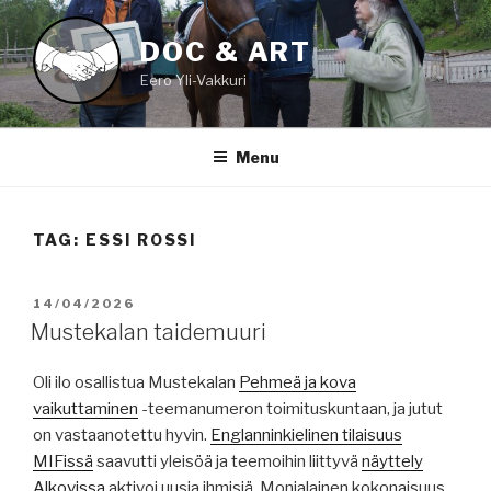
Skip
to
DOC & ART
content
Eero Yli-Vakkuri
Menu
TAG:
ESSI ROSSI
POSTED
14/04/2026
ON
Mustekalan taidemuuri
Oli ilo osallistua Mustekalan
Pehmeä ja kova
vaikuttaminen
-teemanumeron toimituskuntaan, ja jutut
on vastaanotettu hyvin.
Englanninkielinen tilaisuus
MIFissä
saavutti yleisöä ja teemoihin liittyvä
näyttely
Alkovissa
aktivoi uusia ihmisiä. Monialainen kokonaisuus