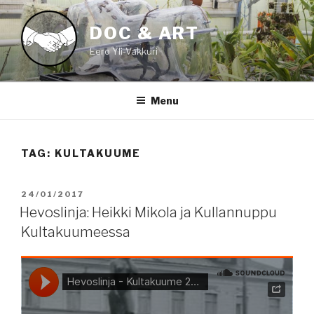
Skip
to
DOC & ART
content
Eero Yli-Vakkuri
Menu
TAG:
KULTAKUUME
POSTED
24/01/2017
ON
Hevoslinja: Heikki Mikola ja Kullannuppu
Kultakuumeessa