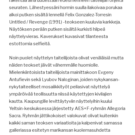
rakentaa aina uudestaan edesmenneen taiteilijan ohjeita
seuraten. Lähestyessäni hormin suulla ilakoivaa porukaa
alkoi putken sisältä lennellä Felix Gonzalez-Torresin
Untitled / Revenge (1991) -teokseen kuuluvia karkkeja.
Näytöksen perään putken sisältä kurkisti hilpeä
näyttelyvieras. Kaverukset kuvasivat tilanteesta
estottomia selfieitä.
Noin puolet näyttelyn taiteilijoista olivat venäläisiä mutta
näiden teokset jäivät vähemmälle huomiolle.
Mielenkiintoisista taiteilijoista mainittakoon Evgeny
Antufievin sekä Lyubov Naloginan, joiden nykykansan-
nykytaiteelliset mosaiikkityöt peilasivat näyttelyä
ympäröivää teollisuutta niissä käytettyjen kivilajien
kautta. Kaupungille levittäytyviin näyttelyihin kuului
Yeltsin-keskuksessa järjestetty AES+F-ryhmän Allegoria
Sacra. Ryhmän jättikokoiset valokuvat olivat kuitenkin
kaikki saman teoksen variaatioita ja kalpenivat samassa
galleriassa esitetyn marikansan kuolemasuhdetta