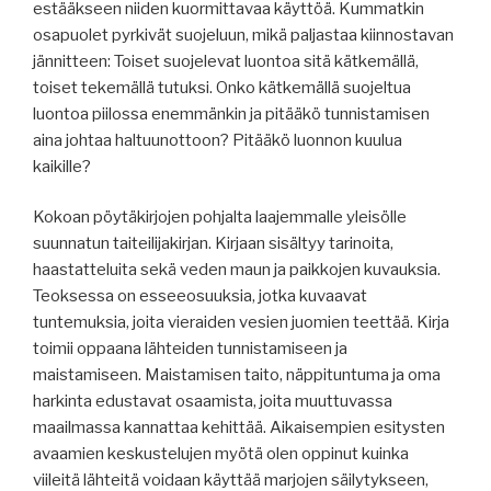
estääkseen niiden kuormittavaa käyttöä. Kummatkin
osapuolet pyrkivät suojeluun, mikä paljastaa kiinnostavan
jännitteen: Toiset suojelevat luontoa sitä kätkemällä,
toiset tekemällä tutuksi. Onko kätkemällä suojeltua
luontoa piilossa enemmänkin ja pitääkö tunnistamisen
aina johtaa haltuunottoon? Pitääkö luonnon kuulua
kaikille?
Kokoan pöytäkirjojen pohjalta laajemmalle yleisölle
suunnatun taiteilijakirjan. Kirjaan sisältyy tarinoita,
haastatteluita sekä veden maun ja paikkojen kuvauksia.
Teoksessa on esseeosuuksia, jotka kuvaavat
tuntemuksia, joita vieraiden vesien juomien teettää. Kirja
toimii oppaana lähteiden tunnistamiseen ja
maistamiseen. Maistamisen taito, näppituntuma ja oma
harkinta edustavat osaamista, joita muuttuvassa
maailmassa kannattaa kehittää. Aikaisempien esitysten
avaamien keskustelujen myötä olen oppinut kuinka
viileitä lähteitä voidaan käyttää marjojen säilytykseen,