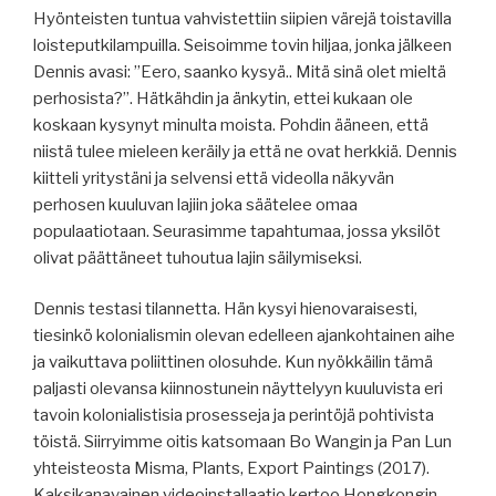
Hyönteisten tuntua vahvistettiin siipien värejä toistavilla
loisteputkilampuilla. Seisoimme tovin hiljaa, jonka jälkeen
Dennis avasi: ”Eero, saanko kysyä.. Mitä sinä olet mieltä
perhosista?”. Hätkähdin ja änkytin, ettei kukaan ole
koskaan kysynyt minulta moista. Pohdin ääneen, että
niistä tulee mieleen keräily ja että ne ovat herkkiä. Dennis
kiitteli yritystäni ja selvensi että videolla näkyvän
perhosen kuuluvan lajiin joka säätelee omaa
populaatiotaan. Seurasimme tapahtumaa, jossa yksilöt
olivat päättäneet tuhoutua lajin säilymiseksi.
Dennis testasi tilannetta. Hän kysyi hienovaraisesti,
tiesinkö kolonialismin olevan edelleen ajankohtainen aihe
ja vaikuttava poliittinen olosuhde. Kun nyökkäilin tämä
paljasti olevansa kiinnostunein näyttelyyn kuuluvista eri
tavoin kolonialistisia prosesseja ja perintöjä pohtivista
töistä. Siirryimme oitis katsomaan Bo Wangin ja Pan Lun
yhteisteosta Misma, Plants, Export Paintings (2017).
Kaksikanavainen videoinstallaatio kertoo Hongkongin