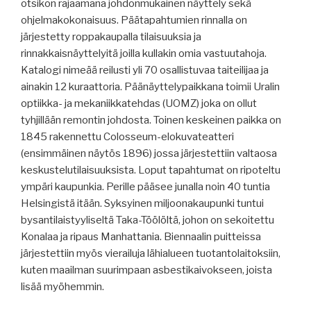
otsikon rajaamana johdonmukainen näyttely sekä
ohjelmakokonaisuus. Päätapahtumien rinnalla on
järjestetty roppakaupalla tilaisuuksia ja
rinnakkaisnäyttelyitä joilla kullakin omia vastuutahoja.
Katalogi nimeää reilusti yli 70 osallistuvaa taiteilijaa ja
ainakin 12 kuraattoria. Päänäyttelypaikkana toimii Uralin
optiikka- ja mekaniikkatehdas (UOMZ) joka on ollut
tyhjillään remontin johdosta. Toinen keskeinen paikka on
1845 rakennettu Colosseum-elokuvateatteri
(ensimmäinen näytös 1896) jossa järjestettiin valtaosa
keskustelutilaisuuksista. Loput tapahtumat on ripoteltu
ympäri kaupunkia. Perille pääsee junalla noin 40 tuntia
Helsingistä itään. Syksyinen miljoonakaupunki tuntui
bysantilaistyyliseltä Taka-Töölöltä, johon on sekoitettu
Konalaa ja ripaus Manhattania. Biennaalin puitteissa
järjestettiin myös vierailuja lähialueen tuotantolaitoksiin,
kuten maailman suurimpaan asbestikaivokseen, joista
lisää myöhemmin.