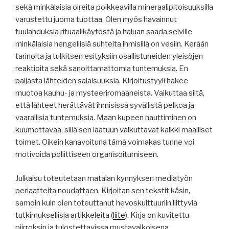
sekä minkälaisia oireita poikkeavilla mineraalipitoisuuksilla
varustettu juoma tuottaa. Olen myös havainnut
tuulahduksia rituaalikäytöstä ja haluan saada selville
minkälaisia hengellisiä suhteita ihmisillä on vesiin. Kerään
tarinoita ja tulkitsen esityksiin osallistuneiden yleisöjen
reaktioita sekä sanoittamattomia tuntemuksia. En
paljasta lähteiden salaisuuksia. Kirjoitustyyli hakee
muotoa kauhu- ja mysteeriromaaneista. Vaikuttaa siltä,
että lähteet herättävät ihmisissä syvällistä pelkoa ja
vaarallisia tuntemuksia. Maan kupeen nauttiminen on
kuumottavaa, sillä sen laatuun vaikuttavat kaikki maalliset
toimet. Oikein kanavoituna tämä voimakas tunne voi
motivoida poliittiseen organisoitumiseen.
Julkaisu toteutetaan matalan kynnyksen mediatyön
periaatteita noudattaen. Kirjoitan sen tekstit käsin,
samoin kuin olen toteuttanut hevoskulttuuriin liittyviä
tutkimuksellisia artikkeleita (
liite
). Kirja on kuvitettu
piirroksin ja tulostettavissa mustavalkoisena