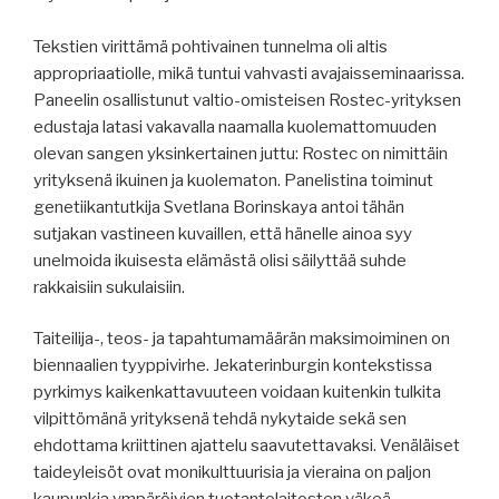
Tekstien virittämä pohtivainen tunnelma oli altis
appropriaatiolle, mikä tuntui vahvasti avajaisseminaarissa.
Paneelin osallistunut valtio-omisteisen Rostec-yrityksen
edustaja latasi vakavalla naamalla kuolemattomuuden
olevan sangen yksinkertainen juttu: Rostec on nimittäin
yrityksenä ikuinen ja kuolematon. Panelistina toiminut
genetiikantutkija Svetlana Borinskaya antoi tähän
sutjakan vastineen kuvaillen, että hänelle ainoa syy
unelmoida ikuisesta elämästä olisi säilyttää suhde
rakkaisiin sukulaisiin.
Taiteilija-, teos- ja tapahtumamäärän maksimoiminen on
biennaalien tyyppivirhe. Jekaterinburgin kontekstissa
pyrkimys kaikenkattavuuteen voidaan kuitenkin tulkita
vilpittömänä yrityksenä tehdä nykytaide sekä sen
ehdottama kriittinen ajattelu saavutettavaksi. Venäläiset
taideyleisöt ovat monikulttuurisia ja vieraina on paljon