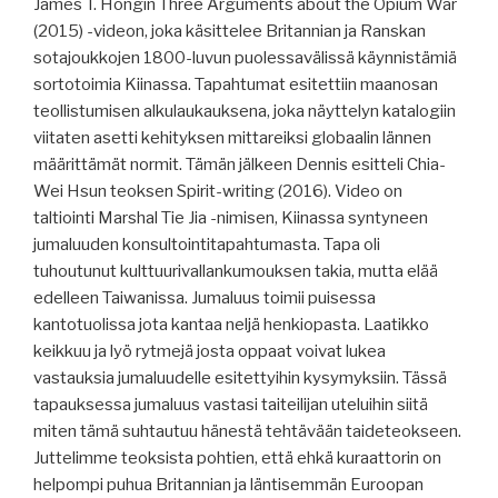
James T. Hongin Three Arguments about the Opium War
(2015) -videon, joka käsittelee Britannian ja Ranskan
sotajoukkojen 1800-luvun puolessavälissä käynnistämiä
sortotoimia Kiinassa. Tapahtumat esitettiin maanosan
teollistumisen alkulaukauksena, joka näyttelyn katalogiin
viitaten asetti kehityksen mittareiksi globaalin lännen
määrittämät normit. Tämän jälkeen Dennis esitteli Chia-
Wei Hsun teoksen Spirit-writing (2016). Video on
taltiointi Marshal Tie Jia -nimisen, Kiinassa syntyneen
jumaluuden konsultointitapahtumasta. Tapa oli
tuhoutunut kulttuurivallankumouksen takia, mutta elää
edelleen Taiwanissa. Jumaluus toimii puisessa
kantotuolissa jota kantaa neljä henkiopasta. Laatikko
keikkuu ja lyö rytmejä josta oppaat voivat lukea
vastauksia jumaluudelle esitettyihin kysymyksiin. Tässä
tapauksessa jumaluus vastasi taiteilijan uteluihin siitä
miten tämä suhtautuu hänestä tehtävään taideteokseen.
Juttelimme teoksista pohtien, että ehkä kuraattorin on
helpompi puhua Britannian ja läntisemmän Euroopan