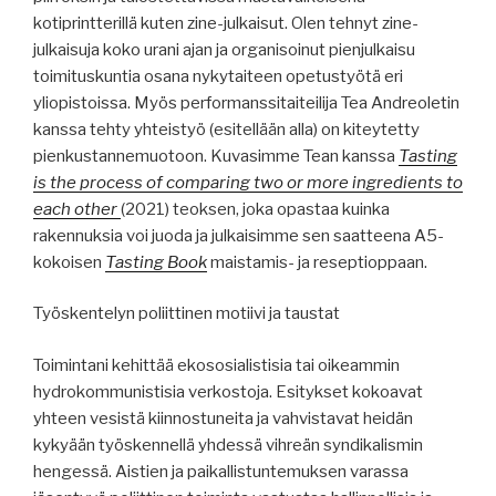
kotiprintterillä kuten zine-julkaisut. Olen tehnyt zine-
julkaisuja koko urani ajan ja organisoinut pienjulkaisu
toimituskuntia osana nykytaiteen opetustyötä eri
yliopistoissa. Myös performanssitaiteilija Tea Andreoletin
kanssa tehty yhteistyö (esitellään alla) on kiteytetty
pienkustannemuotoon. Kuvasimme Tean kanssa
Tasting
is the process of comparing two or more ingredients to
each other
(2021) teoksen, joka opastaa kuinka
rakennuksia voi juoda ja julkaisimme sen saatteena A5-
kokoisen
Tasting Book
maistamis- ja reseptioppaan.
Työskentelyn poliittinen motiivi ja taustat
Toimintani kehittää ekososialistisia tai oikeammin
hydrokommunistisia verkostoja. Esitykset kokoavat
yhteen vesistä kiinnostuneita ja vahvistavat heidän
kykyään työskennellä yhdessä vihreän syndikalismin
hengessä. Aistien ja paikallistuntemuksen varassa