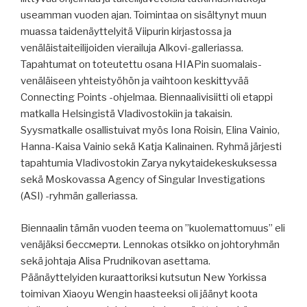
useamman vuoden ajan. Toimintaa on sisältynyt muun
muassa taidenäyttelyitä Viipurin kirjastossa ja
venäläistaiteilijoiden vierailuja Alkovi-galleriassa.
Tapahtumat on toteutettu osana HIAPin suomalais-
venäläiseen yhteistyöhön ja vaihtoon keskittyvää
Connecting Points -ohjelmaa. Biennaalivisiitti oli etappi
matkalla Helsingistä Vladivostokiin ja takaisin.
Syysmatkalle osallistuivat myös Iona Roisin, Elina Vainio,
Hanna-Kaisa Vainio sekä Katja Kalinainen. Ryhmä järjesti
tapahtumia Vladivostokin Zarya nykytaidekeskuksessa
sekä Moskovassa Agency of Singular Investigations
(ASI) -ryhmän galleriassa.
Biennaalin tämän vuoden teema on ”kuolemattomuus” eli
venäjäksi бессмерти. Lennokas otsikko on johtoryhmän
sekä johtaja Alisa Prudnikovan asettama.
Päänäyttelyiden kuraattoriksi kutsutun New Yorkissa
toimivan Xiaoyu Wengin haasteeksi oli jäänyt koota