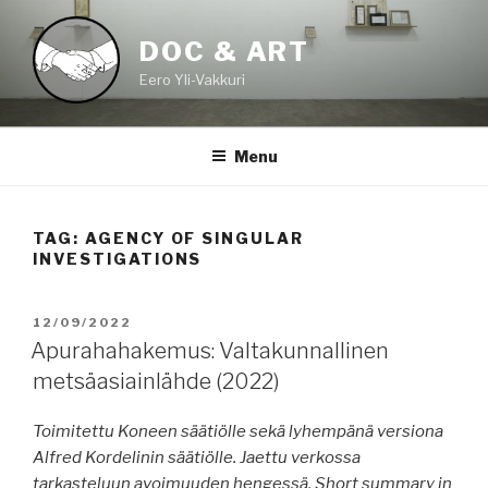
Skip
to
DOC & ART
content
Eero Yli-Vakkuri
Menu
TAG:
AGENCY OF SINGULAR
INVESTIGATIONS
POSTED
12/09/2022
ON
Apurahahakemus: Valtakunnallinen
metsäasiainlähde (2022)
Toimitettu Koneen säätiölle sekä lyhempänä versiona
Alfred Kordelinin säätiölle. Jaettu verkossa
tarkasteluun avoimuuden hengessä. Short summary in