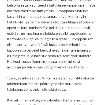
kehityksestä ja suhteesta brittiläiseen imperiumiin. Teos
käsitteli aihetta keskittymällä Eurooppaan tuotuihin
kasveihin ja kaupungin satamassa työskenteleviin
taiteilijoihin, joiden tehtävänä oli botaniikkaa esittelevien
opusten kuvittaminen. Ele politisoi tutut huonekasvit
esittäen ne maailmanvalloituksen palkintopokaaleina.
Kerronta kävi läpi kaupungin kehitystä. Eurooppalaiset
eliitit asuttivat ympäröivät kukkuloiden viileät laet,
kauppiaat ja palvelut keskittyivät näiden alle ja laakson
kuuma pätsi jäi kiinalaisille sekä likaiselle teollisuudelle.
Keskustelussa Dennisin kanssa painottui, että
asumisjärjestely kuvasivat ryhmien valtasuhteita.
”Eero, saanko sanoa.. Minun mielestäni kun yhteiskunta
rakennetaan ennalta päätetyn mallin mukaisesti,
tuloksena voi hyvinkin olla väärä kuva.”
Kiertelimme näyttelyä viivähdellen. Reittimme huomioi