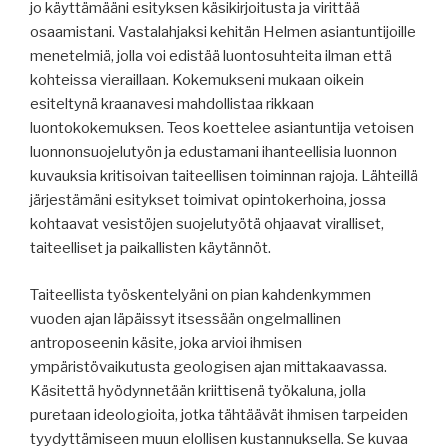
jo käyttämääni esityksen käsikirjoitusta ja virittää
osaamistani. Vastalahjaksi kehitän Helmen asiantuntijoille
menetelmiä, jolla voi edistää luontosuhteita ilman että
kohteissa vieraillaan. Kokemukseni mukaan oikein
esiteltynä kraanavesi mahdollistaa rikkaan
luontokokemuksen. Teos koettelee asiantuntija vetoisen
luonnonsuojelutyön ja edustamani ihanteellisia luonnon
kuvauksia kritisoivan taiteellisen toiminnan rajoja. Lähteillä
järjestämäni esitykset toimivat opintokerhoina, jossa
kohtaavat vesistöjen suojelutyötä ohjaavat viralliset,
taiteelliset ja paikallisten käytännöt.
Taiteellista työskentelyäni on pian kahdenkymmen
vuoden ajan läpäissyt itsessään ongelmallinen
antroposeenin käsite, joka arvioi ihmisen
ympäristövaikutusta geologisen ajan mittakaavassa.
Käsitettä hyödynnetään kriittisenä työkaluna, jolla
puretaan ideologioita, jotka tähtäävät ihmisen tarpeiden
tyydyttämiseen muun elollisen kustannuksella. Se kuvaa