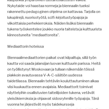
kaupunkia ympäröivien tuotantolaitosten väkeä.
Nykytaide voi haastaa normeja ja biennaalin tueksi
rakennettu pedagoginen ohjelma on kattavaa. Tarjolla on
lukupiirejä, nuorisotyötä, scifi-kirjoitustyöpajoja ja
viikoittaisia perhekierroksia. Näiden lisäksi biennaalin
tukena työskentelee joukko nuoria taiteista ja kulttuurista
kiinnostuneita ”mediaattoreita”.
Mediaattorin hoteissa
Biennaalimediaattorien paikat ovat kilpailtuja, sillä työn
kautta voi saada jalansijan luovan kulttuurin parissa. Heitä
on työllistynyt Moskovaan ja tullaan näkemään töissä
piakkoin avautuvassa V-A-C-säätiön uudessa
taidetilassa. Biennaalin tehtäviin kouluttautuminen alkaa
viisi kuukautta ennen avajaisia. Mediaattorit toimivat
näyttelyihin osallistuvien taiteilijoiden tukena, vetävät
yleisökierroksia ja ohjaavat sidosryhmille työpajoja. Tänä
vuonna he järjestivät myös taidekursseja