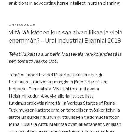
ambitions in advocating
horse intellect in urban planning
.
POSTED
14/10/2019
ON
Mitä jää käteen kun saa aivan liikaa ja vielä
enemmän? – Ural Industrial Biennial 2019
Teksti
julkaistu alunperin Mustekala verkkolehdessä
ja
sen toimitti Jaakko Uoti.
Tämä on raportti viidettä kertaa Jekaterinburgin
teollisuus- ja kaivoskaupungissa järjestetystä Ural
Industrial Biennialista. Visiittini toteutui osana
Helsinginkadun Alkovi-gallerian taiteellista
tutkimusprojektia nimeltä ”In Various Stages of Ruins”.
Tutkimuksen kattoteema on taiteellisen työskentelyn ja
ajattelun suhde muuhun kulttuuriseen tiedontuotantoon.
Miina Hujala ja Arttu Merimaa ovat järjestäneet Venäjään
liittyvää ohjelmaa ja taiteilijavetoisia tutkimusmatkoja