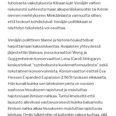
tuhoisasta vaikutuksesta Kiinaan kuin Venäjän valtion
nykyisestä suhteesta maan alkuperäiskansoihin tai Krimin
niemen miehitykseen. Minkäänlaista varmuutta siihen,
että teokset kohdistuivat Venäjän politiikkaan ei
näyttelyn teksteistä voi osoittaa.
Venäjän poliittinen tilanne ja historia houkuttelivat
harjoittamaan kaksoisluentaa. Avajaisten yhteydessä
järjestettiin tilaisuus, jossa kuraattori Weng ja
Guggenheimin konservaattori Lena (Carol) Stringaryn
keskustelivat “symbolisesta kuolemattomuudesta” sekä
nykytaiteen konservoinnista. Konservaattori esitteli Eva
Hessen Expanded Expansion (1969) teoksen elinkaarta.
Hän kuvaili kuinka sen lateksinen pinta on vuosien
saatossa hissukseen rapistunut ja muistuttaa
hajotessaan ihmisen nahkaa. Tuntui ilmeiseltä että
lausunto alleviivasi vastavuoroisesti kuinka balsamoitu
ihmisen nahka alkaa hissukseen muistuttaa rapistuvaa
lateksia. Omiin tulkintoihin oli kuitenkin vaikea luottaa, sillä