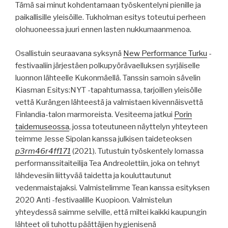
Tämä sai minut kohdentamaan työskentelyni pienille ja
paikallisille yleisöille. Tukholman esitys toteutui perheen
olohuoneessa juuri ennen lasten nukkumaanmenoa.
Osallistuin seuraavana syksynä
New Performance Turku
-
festivaaliin järjestäen polkupyörävaelluksen syrjäiselle
luonnon lähteelle Kukonmäellä. Tanssin samoin sävelin
Kiasman Esitys:NYT -tapahtumassa, tarjoillen yleisölle
vettä Kurängen lähteestä ja valmistaen kivennäisvettä
Finlandia-talon marmoreista. Vesiteema jatkui
Porin
taidemuseossa
, jossa toteutuneen näyttelyn yhteyteen
teimme Jesse Sipolan kanssa julkisen taideteoksen
p3rm46r4ff171
(2021). Tutustuin työskentely lomassa
performanssitaiteilija Tea Andreolettiin, joka on tehnyt
lähdevesiin liittyvää taidetta ja kouluttautunut
vedenmaistajaksi. Valmistelimme Tean kanssa esityksen
2020 Anti -festivaalille Kuopioon. Valmistelun
yhteydessä saimme selville, että miltei kaikki kaupungin
lähteet oli tuhottu päättäjien hygienisenä