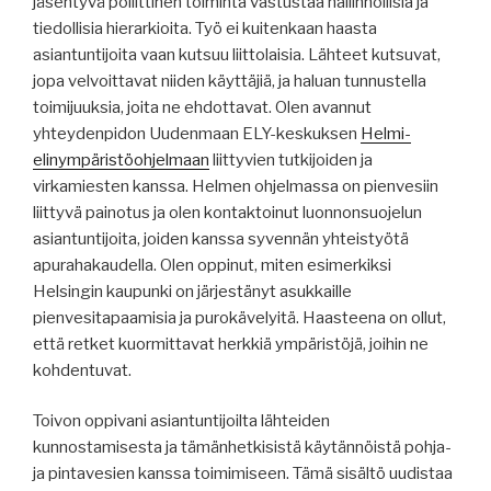
jäsentyvä poliittinen toiminta vastustaa hallinnollisia ja
tiedollisia hierarkioita. Työ ei kuitenkaan haasta
asiantuntijoita vaan kutsuu liittolaisia. Lähteet kutsuvat,
jopa velvoittavat niiden käyttäjiä, ja haluan tunnustella
toimijuuksia, joita ne ehdottavat. Olen avannut
yhteydenpidon Uudenmaan ELY-keskuksen
Helmi-
elinympäristöohjelmaan
liittyvien tutkijoiden ja
virkamiesten kanssa. Helmen ohjelmassa on pienvesiin
liittyvä painotus ja olen kontaktoinut luonnonsuojelun
asiantuntijoita, joiden kanssa syvennän yhteistyötä
apurahakaudella. Olen oppinut, miten esimerkiksi
Helsingin kaupunki on järjestänyt asukkaille
pienvesitapaamisia ja purokävelyitä. Haasteena on ollut,
että retket kuormittavat herkkiä ympäristöjä, joihin ne
kohdentuvat.
Toivon oppivani asiantuntijoilta lähteiden
kunnostamisesta ja tämänhetkisistä käytännöistä pohja-
ja pintavesien kanssa toimimiseen. Tämä sisältö uudistaa