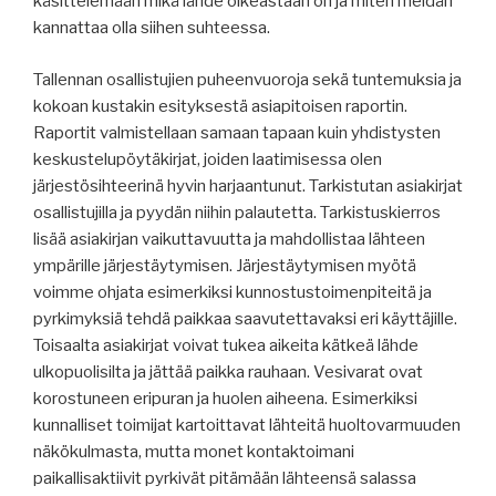
käsittelemään mikä lähde oikeastaan on ja miten meidän
kannattaa olla siihen suhteessa.
Tallennan osallistujien puheenvuoroja sekä tuntemuksia ja
kokoan kustakin esityksestä asiapitoisen raportin.
Raportit valmistellaan samaan tapaan kuin yhdistysten
keskustelupöytäkirjat, joiden laatimisessa olen
järjestösihteerinä hyvin harjaantunut. Tarkistutan asiakirjat
osallistujilla ja pyydän niihin palautetta. Tarkistuskierros
lisää asiakirjan vaikuttavuutta ja mahdollistaa lähteen
ympärille järjestäytymisen. Järjestäytymisen myötä
voimme ohjata esimerkiksi kunnostustoimenpiteitä ja
pyrkimyksiä tehdä paikkaa saavutettavaksi eri käyttäjille.
Toisaalta asiakirjat voivat tukea aikeita kätkeä lähde
ulkopuolisilta ja jättää paikka rauhaan. Vesivarat ovat
korostuneen eripuran ja huolen aiheena. Esimerkiksi
kunnalliset toimijat kartoittavat lähteitä huoltovarmuuden
näkökulmasta, mutta monet kontaktoimani
paikallisaktiivit pyrkivät pitämään lähteensä salassa