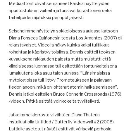
Mediaattorit olivat seuranneet kaikkia näyttelyiden
ripustustuksen vaiheita ja tunsivat kuraattorien sekä
taiteilijoiden ajatuksia perinpohjaisesti.
Seisahdimme näyttelyn sokkeloisessa aulassa katsoen
Diana Fonseca Quiñonesin teosta Los Amantes (2007) eli
rakastavaiset. Videolla näkyy kuinka kaksi tulitikkua
roihahtaa ja käpristyy toisiinsa. Dennis esitteli teoksen
kuvauksena rakkauden palosta mutta muistutti että
kiinalaisessa luennassa tuli esitettään tontunkaltaisena
jumaluutena joka asuu talon uunissa. ”Länsimaisissa
mytologioissa tuli liittyy Prometeukseen ja palavaan
tiedonjanoon, mikä on johtanut atomin halkaisemiseen”,
Dennis jatkoi esitellen Bruce Connerin Crossroads (1976)
-videon. Pätkä esittää ydinkokeita tyylitellysti.
Jatkoimme kierrosta viivähtäen Diana Thaterin
installaatiolla Untitled / Butterfly Videowall #2 (2008).
Lattialle asetetut näytöt esittivät väriseviä perhosia.