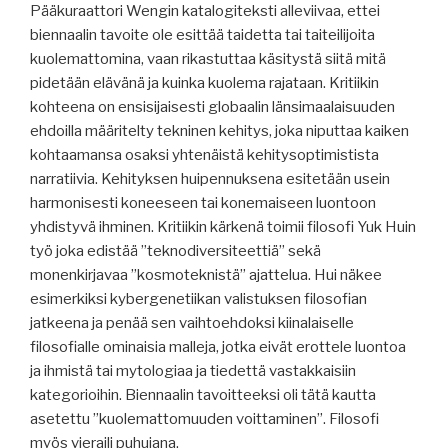
Pääkuraattori Wengin katalogiteksti alleviivaa, ettei
biennaalin tavoite ole esittää taidetta tai taiteilijoita
kuolemattomina, vaan rikastuttaa käsitystä siitä mitä
pidetään elävänä ja kuinka kuolema rajataan. Kritiikin
kohteena on ensisijaisesti globaalin länsimaalaisuuden
ehdoilla määritelty tekninen kehitys, joka niputtaa kaiken
kohtaamansa osaksi yhtenäistä kehitysoptimistista
narratiivia. Kehityksen huipennuksena esitetään usein
harmonisesti koneeseen tai konemaiseen luontoon
yhdistyvä ihminen. Kritiikin kärkenä toimii filosofi Yuk Huin
työ joka edistää ”teknodiversiteettiä” sekä
monenkirjavaa ”kosmoteknistä” ajattelua. Hui näkee
esimerkiksi kybergenetiikan valistuksen filosofian
jatkeena ja penää sen vaihtoehdoksi kiinalaiselle
filosofialle ominaisia malleja, jotka eivät erottele luontoa
ja ihmistä tai mytologiaa ja tiedettä vastakkaisiin
kategorioihin. Biennaalin tavoitteeksi oli tätä kautta
asetettu ”kuolemattomuuden voittaminen”. Filosofi
myös vieraili puhujana.