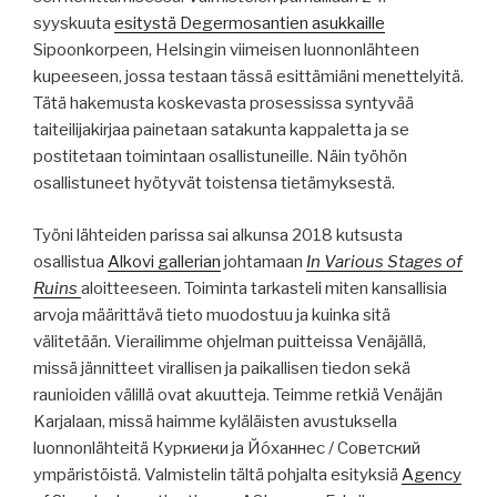
syyskuuta
esitystä Degermosantien asukkaille
Sipoonkorpeen, Helsingin viimeisen luonnonlähteen
kupeeseen, jossa testaan tässä esittämiäni menettelyitä.
Tätä hakemusta koskevasta prosessissa syntyvää
taiteilijakirjaa painetaan satakunta kappaletta ja se
postitetaan toimintaan osallistuneille. Näin työhön
osallistuneet hyötyvät toistensa tietämyksestä.
Työni lähteiden parissa sai alkunsa 2018 kutsusta
osallistua
Alkovi gallerian
johtamaan
In Various Stages of
Ruins
aloitteeseen. Toiminta tarkasteli miten kansallisia
arvoja määrittävä tieto muodostuu ja kuinka sitä
välitetään. Vierailimme ohjelman puitteissa Venäjällä,
missä jännitteet virallisen ja paikallisen tiedon sekä
raunioiden välillä ovat akuutteja. Teimme retkiä Venäjän
Karjalaan, missä haimme kyläläisten avustuksella
luonnonlähteitä Куркиеки ja Йо́ханнес / Советский
ympäristöistä. Valmistelin tältä pohjalta esityksiä
Agency