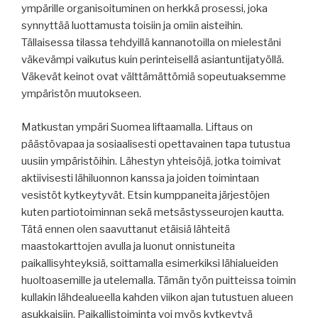
ympärille organisoituminen on herkkä prosessi, joka
synnyttää luottamusta toisiin ja omiin aisteihin.
Tällaisessa tilassa tehdyillä kannanotoilla on mielestäni
väkevämpi vaikutus kuin perinteisellä asiantuntijatyöllä.
Väkevät keinot ovat välttämättömiä sopeutuaksemme
ympäristön muutokseen.
Matkustan ympäri Suomea liftaamalla. Liftaus on
päästövapaa ja sosiaalisesti opettavainen tapa tutustua
uusiin ympäristöihin. Lähestyn yhteisöjä, jotka toimivat
aktiivisesti lähiluonnon kanssa ja joiden toimintaan
vesistöt kytkeytyvät. Etsin kumppaneita järjestöjen
kuten partiotoiminnan sekä metsästysseurojen kautta.
Tätä ennen olen saavuttanut etäisiä lähteitä
maastokarttojen avulla ja luonut onnistuneita
paikallisyhteyksiä, soittamalla esimerkiksi lähialueiden
huoltoasemille ja utelemalla. Tämän työn puitteissa toimin
kullakin lähdealueella kahden viikon ajan tutustuen alueen
asukkaisiin. Paikallistoiminta voi myös kytkeytyä