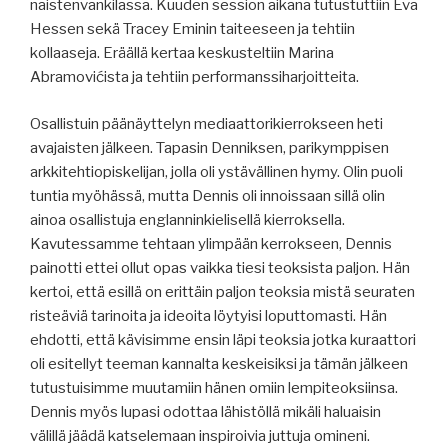
naistenvankilassa. Kuuden session aikana tutustuttiin Eva
Hessen sekä Tracey Eminin taiteeseen ja tehtiin
kollaaseja. Eräällä kertaa keskusteltiin Marina
Abramovićista ja tehtiin performanssiharjoitteita.
Osallistuin päänäyttelyn mediaattorikierrokseen heti
avajaisten jälkeen. Tapasin Denniksen, parikymppisen
arkkitehtiopiskelijan, jolla oli ystävällinen hymy. Olin puoli
tuntia myöhässä, mutta Dennis oli innoissaan sillä olin
ainoa osallistuja englanninkielisellä kierroksella.
Kavutessamme tehtaan ylimpään kerrokseen, Dennis
painotti ettei ollut opas vaikka tiesi teoksista paljon. Hän
kertoi, että esillä on erittäin paljon teoksia mistä seuraten
risteäviä tarinoita ja ideoita löytyisi loputtomasti. Hän
ehdotti, että kävisimme ensin läpi teoksia jotka kuraattori
oli esitellyt teeman kannalta keskeisiksi ja tämän jälkeen
tutustuisimme muutamiin hänen omiin lempiteoksiinsa.
Dennis myös lupasi odottaa lähistöllä mikäli haluaisin
välillä jäädä katselemaan inspiroivia juttuja omineni.