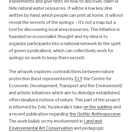
experiments and give hints on how to discover, claim or
hide natural water resources. It will be a low key zine
written by hand, which people can print at home. It will not
reveal the secrets of the springs – It’s not a map but a
tool for discovering local area resources. The initiative is
founded on ecosocialist thought and my idea is to
organize participants into a national network (in the spirit
of green syndicalism), which can collectively work for
springs (or work to keep them secret).
The artwork explores contradictions between nature
protection (best represented by
ELY
, the Centre for
Economic Development, Transport and the Environment)
and artistic initiatives which aim to dislodge established,
often idealized notions of nature. This part of the project
is informed by Enis Yucekoralp’s take
on the sublime
and
a recent publication regarding
the Gothic Anthropocene
.
The work builds on my involvement in
Land and
Environmental Art Conservation
and pedagogic