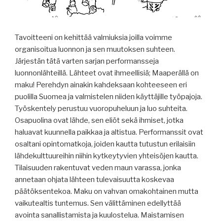
Tavoitteeni on kehittää valmiuksia joilla voimme
organisoitua luonnon ja sen muutoksen suhteen.
Järjestän tätä varten sarjan performansseja
luonnonlähteillä. Lähteet ovat ihmeellisiä; Maaperällä on
maku! Perehdyn ainakin kahdeksaan kohteeseen eri
puolilla Suomea ja valmistelen niiden käyttäjille työpajoja.
Työskentely perustuu vuoropuheluun ja luo suhteita.
Osapuolina ovat lähde, sen eliöt sekä ihmiset, jotka
haluavat kuunnella paikkaa ja altistua. Performanssit ovat
osaltani opintomatkoja, joiden kautta tutustun erilaisiin
lähdekulttuureihin niihin kytkeytyvien yhteisöjen kautta.
Tilaisuuden rakentuvat veden maun varassa, jonka
annetaan ohjata lähteen tulevaisuutta koskevaa
päätöksentekoa. Maku on vahvan omakohtainen mutta
vaikutealtis tuntemus. Sen välittäminen edellyttää
avointa sanallistamista ja kuulostelua. Maistamisen