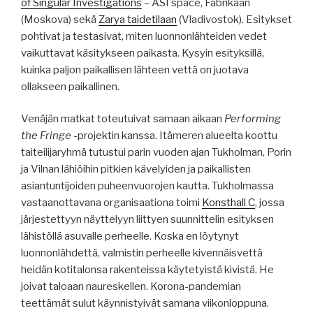
of Singular Investigations
– ASI space, Fabrikaan
(Moskova) sekä
Zarya taidetilaan
(Vladivostok). Esitykset
pohtivat ja testasivat, miten luonnonlähteiden vedet
vaikuttavat käsitykseen paikasta. Kysyin esityksillä,
kuinka paljon paikallisen lähteen vettä on juotava
ollakseen paikallinen.
Venäjän matkat toteutuivat samaan aikaan
Performing
the Fringe
-projektin kanssa. Itämeren alueelta koottu
taiteilijaryhmä tutustui parin vuoden ajan Tukholman, Porin
ja Vilnan lähiöihin pitkien kävelyiden ja paikallisten
asiantuntijoiden puheenvuorojen kautta. Tukholmassa
vastaanottavana organisaationa toimi
Konsthall C
, jossa
järjestettyyn näyttelyyn liittyen suunnittelin esityksen
lähistöllä asuvalle perheelle. Koska en löytynyt
luonnonlähdettä, valmistin perheelle kivennäisvettä
heidän kotitalonsa rakenteissa käytetyistä kivistä. He
joivat taloaan naureskellen. Korona-pandemian
teettämät sulut käynnistyivät samana viikonloppuna.