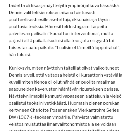
taidetta oli liikaa ja näyttelyitä ympäröi jatkuva hässäkkä.
Dennis valitteli kierroksen aikana toistuvasti
puutteellisesti esille asetettuja, rikkonaisia ja täysin
puuttuvia teoksia. Hän esitteli Instagram-tarpeita
palvelevan peilisalin ”kuraattori-interventiona”, mutta
paljasti että paikalla kuuluisi olla teos jota ei syystä tai
toisesta saatu paikalle: ”Luulisin että meiltä loppui rahat”,
hän tokaisi.
Kun kysyin, miten näyttelyn taiteilijat olivat valikoituneet
Dennis arveli, että valtaosa heistä oli kuraattorin ystäviä ja
kuvaili miten hienoa oli ollut nähdä eri puolilta maailmaa
saapuneiden kaverusten hääräävän ripustuksen parissa.
Näyttelyn ilmapiiri kannusti vapaaseen ajatteluun ja yleisö
osallistui teoksiin lystikkäästi. Huomasin pienen porukan
kertyneen Charlotte Posenensken Vierkantrohre Series
DW (1967-) -teoksen ympärille. Pahvista valmistettu
veistos muistuttaa ilmanvaihtohormistoa ja se voidaan