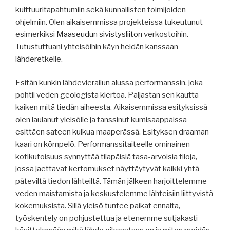
kulttuuritapahtumiin sekä kunnallisten toimijoiden
ohjelmiin. Olen aikaisemmissa projekteissa tukeutunut
esimerkiksi
Maaseudun sivistysliiton
verkostoihin.
Tutustuttuani yhteisöihin käyn heidän kanssaan
lähderetkelle.
Esitän kunkin lähdevierailun alussa performanssin, joka
pohtii veden geologista kiertoa. Paljastan sen kautta
kaiken mitä tiedän aiheesta. Aikaisemmissa esityksissä
olen laulanut yleisölle ja tanssinut kumisaappaissa
esittäen sateen kulkua maaperässä. Esityksen draaman
kaari on kömpelö. Performanssitaiteelle ominainen
kotikutoisuus synnyttää tilapäisiä tasa-arvoisia tiloja,
jossa jaettavat kertomukset näyttäytyvät kaikki yhtä
päteviltä tiedon lähteiltä. Tämän jälkeen harjoittelemme
veden maistamista ja keskustelemme lähteisiin liittyvistä
kokemuksista. Sillä yleisö tuntee paikat ennalta,
työskentely on pohjustettua ja etenemme sutjakasti