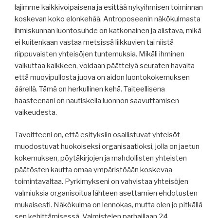
lajimme kaikkivoipaisena ja esittää nykyihmisen toiminnan
koskevan koko elonkehää. Antroposeenin näkökulmasta
ihmiskunnan luontosuhde on katkonainen ja alistava, mikä
ei kuitenkaan vastaa metsissä liikkuvien tai niistä
riippuvaisten yhteisöjen tuntemuksia. Mikäli ihminen
vaikuttaa kaikkeen, voidaan päättelyä seuraten havaita
että muovipullosta juova on aidon luontokokemuksen
äärellä. Tämä on herkullinen kehä. Taiteellisena
haasteenani on nautiskella luonnon saavuttamisen
vaikeudesta.
Tavoitteeni on, että esityksiin osallistuvat yhteisöt
muodostuvat huokoiseksi organisaatioksi, jolla on jaetun
kokemuksen, pöytäkirjojen ja mahdollisten yhteisten
päätösten kautta omaa ympäristöään koskevaa
toimintavaltaa. Pyrkimykseni on vahvistaa yhteisöjen
valmiuksia organisoitua lähteen asettamien ehdotusten
mukaisesti. Näkökulma on lennokas, mutta olen jo pitkällä
sen kehittämisessä. Valmistelen parhaillaan 24.