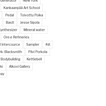
 Generator
New York
Kankaanpää Art School
Pedal
Toivottu Poika
Bastl
Jesse Sipola
Synthesizer
Mineral water
Ore.e Refineries
 Intercource
Sampler
#ॐ
k: Blacksmith
Pilvi Porkola
Bodybuilding
Kettlebell
ki
Alkovi Gallery
way