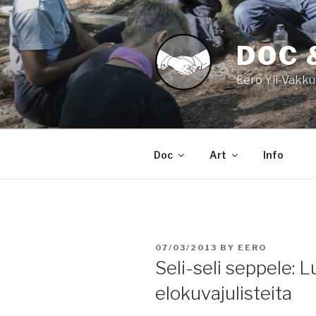
Skip
to
content
DOC 
Eero Yli-Vakku
Doc
Art
Info
POSTED
07/03/2013
BY
EERO
ON
Seli-seli seppele: 
elokuvajulisteita