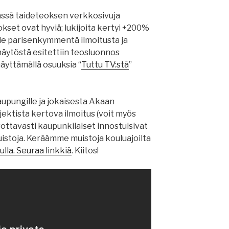
ssä taideteoksen verkkosivuja
set ovat hyviä; lukijoita kertyi +200%
lle parisenkymmentä ilmoitusta ja
äytöstä esitettiin teosluonnos
näyttämällä osuuksia “
Tuttu TV:stä
”
upungille ja jokaisesta Akaan
ektista kertova ilmoitus (voit myös
ivottavasti kaupunkilaiset innostuisivat
uistoja. Keräämme muistoja kouluajoilta
lla. Seuraa linkkiä
. Kiitos!