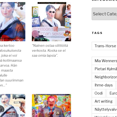
Categories
TAGS
ona kertoo
“Nainen ostaa siittiöitä
Trans-Horse
jalosukuisesta
verkosta. Koska se ei
 joka ei voi
saa omia lapsia”.
ä kotimaansa
Mia Wenners
arvoa. Hän
Pietari Kylmä
 maasta
alulle
Neighboriz
dan suurimman
Ihme-days
on…”
Oodi
Eur
Art writing
Näyttelyvalvo