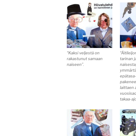
“Kaksi veljestä on
“Äitileij
rakastunut samaan
tarinan 
naiseen”.
naisesta,
ymmärtä
epätasa-
pakenee
laittaen 
vuosisa
takaa-aj