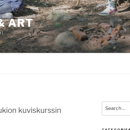
& ART
ri
Search
Lukion kuviskurssin
for:
CATEGORIE