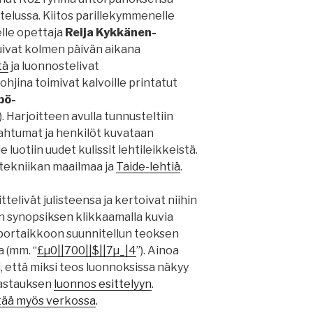
elussa. Kiitos parillekymmenelle
elle opettaja
Reija Kykkänen-
tuivat kolmen päivän aikana
tä
ja luonnostelivat
pohjina toimivat kalvoille printatut
pö-
). Harjoitteen avulla tunnusteltiin
ahtumat ja henkilöt kuvataan
 luotiin uudet kulissit lehtileikkeistä.
 tekniikan maailmaa ja
Taide-lehtiä
.
telivät julisteensa ja kertoivat niihin
en synopsiksen klikkaamalla kuvia
portaikkoon suunnitellun teoksen
 (mm. “
£µ0||700||$||7µ_|4
”). Ainoa
, että miksi teos luonnoksissa näkyy
vastauksen
luonnos esittelyyn
.
tää myös verkossa
.