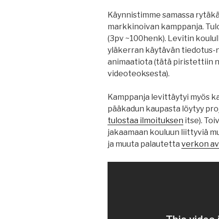
Käynnistimme samassa rytäkä
markkinoivan kamppanja. Tulok
(3pv ~100henk). Levitin koulu
yläkerran käytävän tiedotus-n
animaatiota (tätä piristettiin 
videoteoksesta).
Kamppanja levittäytyi myös ka
pääkadun kaupasta löytyy proj
tulostaa ilmoituksen
itse). To
jakaamaan kouluun liittyviä m
ja muuta palautetta
verkon avu