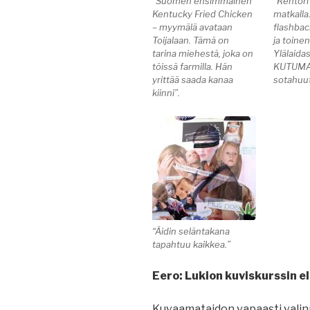
“Suomen ensimmäinen
“Rehtori 
Kentucky Fried Chicken
matkalla
– myymälä avataan
flashbac
Toijalaan. Tämä on
ja toinen
tarina miehestä, joka on
Ylälaida
töissä farmilla. Hän
KUTUMA
yrittää saada kanaa
sotahuut
kiinni”.
“Äidin seläntakana
tapahtuu kaikkea.”
Eero: Lukion kuviskurssin el
Kuvaamataidon vapaasti vali