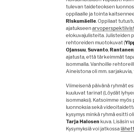
tulevan taideteoksen luonnost
oppilaalle ja tointa kaitsenne
Riskumäelle
. Oppilaat tutus
ajatukseen
arvoperspektiivis
elokuvajulisteita. Julisteiden 
rehtoreiden muotokuvat (
Ylp
Ojansuu
,
Suvanto
,
Rantanen
ajatusta, että tärkeimmät tap
isommalla. Vanhoille rehtoreille
Aineistona oli mm. sarjakuvia,
Viimeisenä päivänä ryhmät esit
kuuluvat tarinat (Löydät lyhy
isommaksi). Katsoimme myös 
luonnoksia sekä videoitaidetta
kysymys minkä ryhmä esitti oli
Tarja Halosen
kuva. Lisäsin 
Kysymyksiä voi jatkossa
lähet