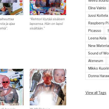
Weird Sound
Elina Vainio
Jussi Koitela
aiheuttaa
“Rehtori löytää sisäisen
Raspberry Pi
ta ja ajaa
lapsensa. Hän on lapsi
ehiä”.
sisältään.”
Picasso
Leena Kela
New Material
Sound of Wor
Ateneum
Mikko Kuorin
Donna Hara
View all Tags