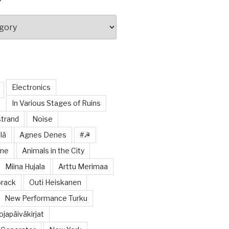
Electronics
In Various Stages of Ruins
trand
Noise
lä
Agnes Denes
#☭
ome
Animals in the City
Miina Hujala
Arttu Merimaa
orack
Outi Heiskanen
New Performance Turku
japäiväkirjat