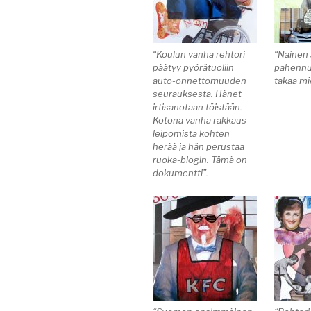
“Koulun vanha rehtori
“Nainen 
päätyy pyörätuoliin
pahennus
auto-onnettomuuden
takaa mi
seurauksesta. Hänet
irtisanotaan töistään.
Kotona vanha rakkaus
leipomista kohten
herää ja hän perustaa
ruoka-blogin. Tämä on
dokumentti”.