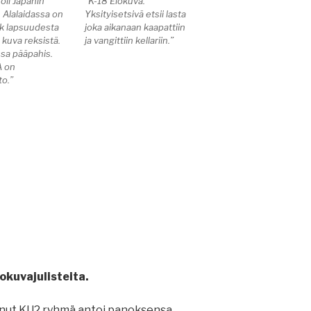
oli Japanin
“K-18 Elokuva.
. Alalaidassa on
Yksityisetsivä etsii lasta
k lapsuudesta
joka aikanaan kaapattiin
 kuva reksistä.
ja vangittiin kellariin.”
ssa pääpahis.
 on
o.”
okuvajulisteita.
nnut KU2 ryhmä antoi panoksensa