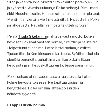
Sillan jälkeen tauolle. Sidottiin Poika auton peräkoukkuun
ja syötettiin. Avasin luukuun ja Poika pelästyi. Riimu meni
rikki. Nousin ratsaille, Hannan ratsastushousut oli piukeat.
Mentiin tienviertä ja vielä metsäreittiä. Ripsotteli ja Poika
joi lähdevettä. Ravailtiin rennosti, taluttelin pitkään.
Perillä
Tjuda Skolanilla
mahtava vastaanotto. Loten
hevoset juoksivat vastaan portille, hirnuttiin ja haisteltiin.
Helpottunut tunnelma. Lotte laittoi ruokaa ja esitteli
Tjudan tiloja ja Kemiönsaaren kulttuuria. Syötiin paikallisia
sieniä ja perunoita, puhuttiin aivan liian pitkälle iltaan
hevosista ja eri hevoskulttuureista. Jesse parsi riimun.
Poika seisoo pihan vasemassa aitauksessa ja Loten
kolme hevosta toisessa. Ne tapittaa tosiaan ja
hengittelee. Poika ei halua lähteä pois niiden
näköetäisyydeltä.
Etappi Turku-Paimio