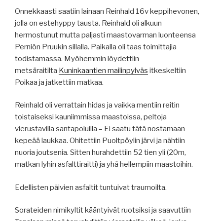
Onnekkaasti saatiin lainaan Reinhald 16v keppihevonen,
jolla on estehyppy tausta. Reinhald oli alkuun
hermostunut mutta paljasti maastovarman luonteensa
Perniön Pruukin sillalla. Paikalla oli taas toimittajia
todistamassa. Myöhemmin löydettiin
metsäraitilta
Kuninkaantien mailinpylväs
itkeskeltiin
Poikaa ja jatkettiin matkaa.
Reinhald oli verrattain hidas ja vaikka mentiin reitin
toistaiseksi kauniimmissa maastoissa, peltoja
vierustavilla santapoluilla – Ei saatu tätä nostamaan
kepeää laukkaa. Ohitettiin Puoltpöylin järvi ja nähtiin
nuoria joutsenia. Sitten hurahdettiin 52 tien yli (20m,
matkan lyhin asfalttiraitti) ja yhä hellempiin maastoihin.
Edellisten päivien asfaltit tuntuivat traumoilta.
Sorateiden nimikyltit kääntyivät ruotsiksi ja saavuttiin