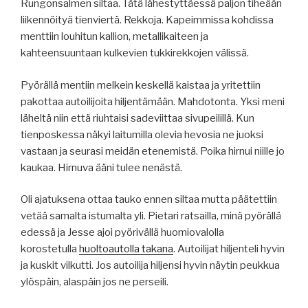
Rungonsalmen siltaa. Tätä lähestyttäessä paljon tiheään
liikennöityä tienviertä. Rekkoja. Kapeimmissa kohdissa
menttiin louhitun kallion, metallikaiteen ja
kahteensuuntaan kulkevien tukkirekkojen välissä.
Pyörällä mentiin melkein keskellä kaistaa ja yritettiin
pakottaa autoilijoita hiljentämään. Mahdotonta. Yksi meni
läheltä niin että riuhtaisi sadeviittaa sivupeilillä. Kun
tienposkessa näkyi laitumilla olevia hevosia ne juoksi
vastaan ja seurasi meidän etenemistä. Poika hirnui niille jo
kaukaa. Hirnuva ääni tulee nenästä.
Oli ajatuksena ottaa tauko ennen siltaa mutta päätettiin
vetää samalta istumalta yli. Pietari ratsailla, minä pyörällä
edessä ja Jesse ajoi pyörivällä huomiovalolla
korostetulla
huoltoautolla takana
. Autoilijat hiljenteli hyvin
ja kuskit vilkutti. Jos autoilija hiljensi hyvin näytin peukkua
ylöspäin, alaspäin jos ne perseili.