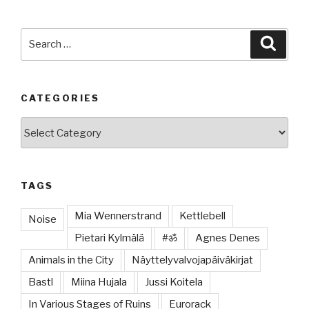
Search
Searc
for:
CATEGORIES
Categories
TAGS
Mia Wennerstrand
Kettlebell
Noise
Pietari Kylmälä
#ॐ
Agnes Denes
Animals in the City
Näyttelyvalvojapäiväkirjat
Bastl
Miina Hujala
Jussi Koitela
In Various Stages of Ruins
Eurorack