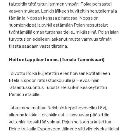
taluteltiin tätä tutun lammen ympäri. Poika porsasteli
kaavan mukaan. Lenkin jälkeen huviteltiin hengailemalla
tämän ja Nopsan kanssa pihatossa. Nopsa on
huomionkipeä ja pyrkii estämään Pojan rapsuttelut
työntämällä oman turpansa tielle.. mikässiinä. Pojan jalan
turvotus on edelleen laskenut mutta varmuus tämän
tilasta saadaan vasta tiistaina.
Hoitoetappikertomus (Tenala-Tammisaari)
Toivottu Poika kuljetettiin eilen hoivaan kotitallilleen
Etelä-Espoon ratsastuskoululle ja Hevoslinjan
ratsastussuoritus Turusta Helsinkiin keskeytettiin
Perniön etapille.
Jatkoimme matkaa Reinhald keppihevosella (16v),
aikeena loikkia Helsinkiin asti. Illansuussa päätettiin
kuitenkin keskittää voimat Pojan hoitoon ja kuljettaa
Reine traikulla Espooseen. Jäimme silti viimeiseksi illaksi