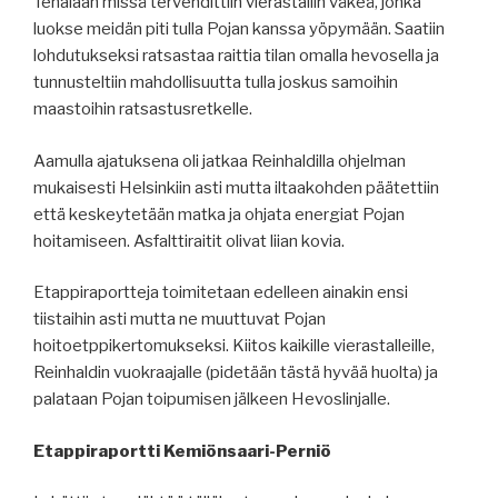
Tenalaan missä tervehdittiin vierastallin väkeä, jonka
luokse meidän piti tulla Pojan kanssa yöpymään. Saatiin
lohdutukseksi ratsastaa raittia tilan omalla hevosella ja
tunnusteltiin mahdollisuutta tulla joskus samoihin
maastoihin ratsastusretkelle.
Aamulla ajatuksena oli jatkaa Reinhaldilla ohjelman
mukaisesti Helsinkiin asti mutta iltaakohden päätettiin
että keskeytetään matka ja ohjata energiat Pojan
hoitamiseen. Asfalttiraitit olivat liian kovia.
Etappiraportteja toimitetaan edelleen ainakin ensi
tiistaihin asti mutta ne muuttuvat Pojan
hoitoetppikertomukseksi. Kiitos kaikille vierastalleille,
Reinhaldin vuokraajalle (pidetään tästä hyvää huolta) ja
palataan Pojan toipumisen jälkeen Hevoslinjalle.
Etappiraportti Kemiönsaari-Perniö