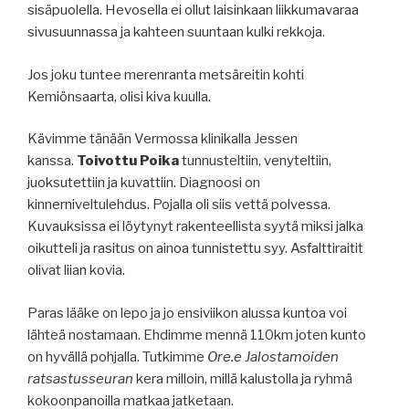
sisäpuolella. Hevosella ei ollut laisinkaan liikkumavaraa
sivusuunnassa ja kahteen suuntaan kulki rekkoja.
Jos joku tuntee merenranta metsäreitin kohti
Kemiönsaarta, olisi kiva kuulla.
Kävimme tänään Vermossa klinikalla Jessen
kanssa.
Toivottu Poika
tunnusteltiin, venyteltiin,
juoksutettiin ja kuvattiin. Diagnoosi on
kinnerniveltulehdus. Pojalla oli siis vettä polvessa.
Kuvauksissa ei löytynyt rakenteellista syytä miksi jalka
oikutteli ja rasitus on ainoa tunnistettu syy. Asfalttiraitit
olivat liian kovia.
Paras lääke on lepo ja jo ensiviikon alussa kuntoa voi
lähteä nostamaan. Ehdimme mennä 110km joten kunto
on hyvällä pohjalla. Tutkimme
Ore.e Jalostamoiden
ratsastusseuran
kera milloin, millä kalustolla ja ryhmä
kokoonpanoilla matkaa jatketaan.