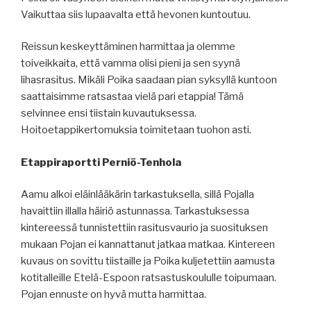
Vaikuttaa siis lupaavalta että hevonen kuntoutuu.
Reissun keskeyttäminen harmittaa ja olemme
toiveikkaita, että vamma olisi pieni ja sen syynä
lihasrasitus. Mikäli Poika saadaan pian syksyllä kuntoon
saattaisimme ratsastaa vielä pari etappia! Tämä
selvinnee ensi tiistain kuvautuksessa.
Hoitoetappikertomuksia toimitetaan tuohon asti.
Etappiraportti Perniö-Tenhola
Aamu alkoi eläinlääkärin tarkastuksella, sillä Pojalla
havaittiin illalla häiriö astunnassa. Tarkastuksessa
kintereessä tunnistettiin rasitusvaurio ja suosituksen
mukaan Pojan ei kannattanut jatkaa matkaa. Kintereen
kuvaus on sovittu tiistaille ja Poika kuljetettiin aamusta
kotitalleille Etelä-Espoon ratsastuskoululle toipumaan.
Pojan ennuste on hyvä mutta harmittaa.