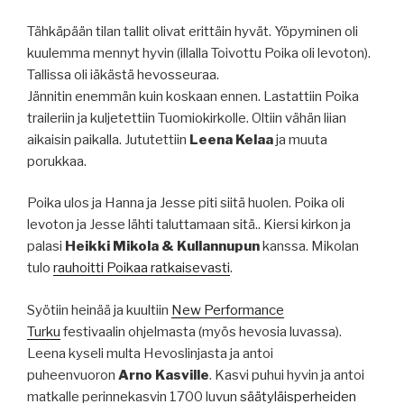
Tähkäpään tilan tallit olivat erittäin hyvät. Yöpyminen oli
kuulemma mennyt hyvin (illalla Toivottu Poika oli levoton).
Tallissa oli iäkästä hevosseuraa.
Jännitin enemmän kuin koskaan ennen. Lastattiin Poika
traileriin ja kuljetettiin Tuomiokirkolle. Oltiin vähän liian
aikaisin paikalla. Jututettiin
Leena Kelaa
ja muuta
porukkaa.
Poika ulos ja Hanna ja Jesse piti siitä huolen. Poika oli
levoton ja Jesse lähti taluttamaan sitä.. Kiersi kirkon ja
palasi
Heikki Mikola & Kullannupun
kanssa. Mikolan
tulo
rauhoitti Poikaa ratkaisevasti
.
Syötiin heinää ja kuultiin
New Performance
Turku
festivaalin ohjelmasta (myös hevosia luvassa).
Leena kyseli multa Hevoslinjasta ja antoi
puheenvuoron
Arno Kasville
. Kasvi puhui hyvin ja antoi
matkalle perinnekasvin 1700 luvun
säätyläisperheiden