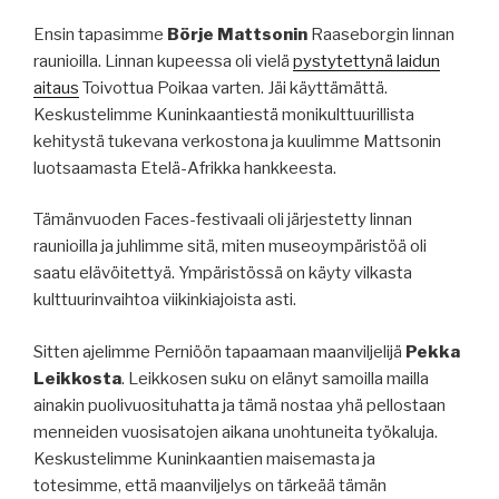
Ensin tapasimme
Börje Mattsonin
Raaseborgin linnan
raunioilla. Linnan kupeessa oli vielä
pystytettynä laidun
aitaus
Toivottua Poikaa varten. Jäi käyttämättä.
Keskustelimme Kuninkaantiestä monikulttuurillista
kehitystä tukevana verkostona ja kuulimme Mattsonin
luotsaamasta Etelä-Afrikka hankkeesta.
Tämänvuoden Faces-festivaali oli järjestetty linnan
raunioilla ja juhlimme sitä, miten museoympäristöä oli
saatu elävöitettyä. Ympäristössä on käyty vilkasta
kulttuurinvaihtoa viikinkiajoista asti.
Sitten ajelimme Perniöön tapaamaan maanviljelijä
Pekka
Leikkosta
. Leikkosen suku on elänyt samoilla mailla
ainakin puolivuosituhatta ja tämä nostaa yhä pellostaan
menneiden vuosisatojen aikana unohtuneita työkaluja.
Keskustelimme Kuninkaantien maisemasta ja
totesimme, että maanviljelys on tärkeää tämän