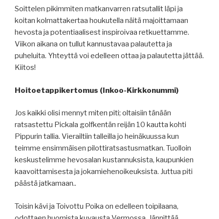
Soittelen pikimmiten matkanvarren ratsutallit läpi ja
koitan kolmattakertaa houkutella näitä majoittamaan
hevosta ja potentiaalisest inspiroivaa retkuettamme.
Viikon aikana on tullut kannustavaa palautetta ja
puheluita. Yhteyttä voi edelleen ottaa ja palautetta jättää.
Kiitos!
Hoitoetappikertomus (Inkoo-Kirkkonummi)
Jos kaikki olisi mennyt miten piti; oltaisiin tänään
ratsastettu Pickala golfkentän reijän 10 kautta kohti
Pippurin tallia. Vierailtiin talleilla jo heinäkuussa kun
teimme ensimmäisen pilottiratsastusmatkan. Tuolloin
keskustelimme hevosalan kustannuksista, kaupunkien
kaavoittamisesta ja jokamiehenoikeuksista. Juttua piti
päästä jatkamaan..
Toisin kävi ja Toivottu Poika on edelleen toipilaana,
odottaen huomista kuvausta Vermossa. Jännittää.