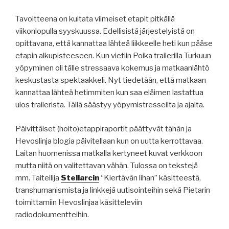
Tavoitteena on kuitata viimeiset etapit pitkällä
viikonlopulla syyskuussa. Edellisistä järjestelyistä on
opittavana, että kannattaa lähteä liikkeelle heti kun pääse
etapin alkupisteeseen. Kun vietiin Poika trailerilla Turkuun
yöpyminen oli tälle stressaava kokemus ja matkaanlähtö
keskustasta spektaakkeli. Nyt tiedetään, että matkaan
kannattaa lähteä hetimmiten kun saa eläimen lastattua
ulos trailerista. Tällä säästyy yöpymistresseilta ja ajalta.
Päivittäiset (hoito)etappiraportit päättyvät tähän ja
Hevoslinja blogia päivitellaan kun on uutta kerrottavaa.
Laitan huomenissa matkalla kertyneet kuvat verkkoon
mutta niitä on valitettavan vähän. Tulossa on tekstejä
mm. Taiteilija
Stellarcin
“Kiertävän lihan” käsitteestä,
transhumanismista ja linkkejä uutisointeihin sekä Pietarin
toimittamiin Hevoslinjaa käsitteleviin
radiodokumentteihin.