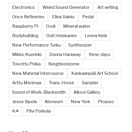
Electronics
Weird Sound Generator
Art writing
Ore.e Refineries
Elina Vainio
Pedal
Raspberry Pi
Oodi
Mineral water
Bodybuilding
Outi Heiskanen
Leena Kela
New Performance Turku
Synthesizer
Mikko Kuorinki
Donna Haraway
Ihme-days
Toivottu Poika
Neighborizome
New Material Intercource
Kankaanpää Art School
Arttu Merimaa
Trans-Horse
Sampler
Sound of Work: Blacksmith
Alkovi Gallery
Jesse Sipola
Ateneum
New York
Picasso
#☭
Pilvi Porkola