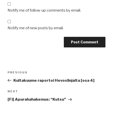
Notify me of follow-up comments by email.
Notify me of new posts by email.
Post
Previous
PREVIOUS
navigation
Post
Kultakuume raportoi Hevoslinjalta [osa 4]
Next
NEXT
Post
[Fi] Apurahahakemus: “Kutsu”