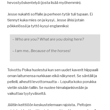
hevostyöskentelyä (josta lisää myöhemmin).
Jesse nukahti soffalle ja perheen tytär tuli tupaan. Ei
tiennyt kuka mies on ja kysyi.. Jesse ähisi jotain
pökkelössä ja tyttö kysyi englanniksi:
– Who are you? What are you doing here?
– I am me.. Because of the horses!
Toivottu Poika huolestui kun sen uudet kaverit hiippaaili
oman laitumensa nurkkaan eikä näkyneet. Se säntäili ja
pelleili, aiheutti levottomuutta – Lopulta koko porukka
vietiin sisään talliin. Se nuolee himalajankiveään ja
vaikuttaa tyytyväiseltä.
Jäätiin keittiöön keskustelemaan rajoista.. Peltojen