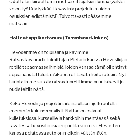
Odottelen kiireettömiä metsareittejä kuin lomaa (vaikka
se on työtä ja lykkää Hevoslinja projektin muiden
osuuksien edistämistä). Toivottavasti pääsemme
matkaan.
Hoitoetappikertomus (Tammisaari-Inkoo)
Hevosemme on toipilaana ja kävimme
Ratsastavanradiotoimittajan Pietarin kanssa Hevoslinjan
reitillä tapaamassa ihmisiä, joiden kanssa tämä oli ehtinyt
sopia haastatteluita. Aikeena oli tavata heitä ratsain. Nyt
huristelimme autolla ratsastusreittimme suuntaisesti ja
pudisteltiin päitä.
Koko Hevoslinja projektin aikana ollaan ajeltu autolla
enemmän kuin normaalisti. Naftaa on palanut
kuljetuksissa, kursseille ja harkkoihin mentäessä sekä
tavatessa hevosihmisiä eripuolilla suomea. Hevosten
kanssa pelatessa auto on melkein välttämätön.