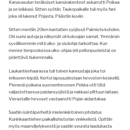
Kanavasulun teräksiset kansirakenteet askarrutti Poikaa
ja se loikkasi. Sitten syötiin. Taukopaikalle tuli myös fani
joka oli lukenut Pojasta. Päästiin kuviin.
Sitten mentiin 20km kantatien syrjässä Paimiota kohden.
Ohi surisi autoja ja näkymät oli kokoajan samat. Ymmärsin
syvällisemmin mitä ulko- ja sisäohja tarkoittaa. Kun
menee tienposkessa ulko-ohjaa (eli pellonpuoleista) on
pidettävä tiukemmalla.
Laukantienhaarassa tuli toinen kannustaja joka toi
erikseen leipää. Kertoi lapsuudestaan hevosten keskellä.
Pienenä poikana suomenhevonen Pekka otti tätä
valjastettaessa paidansyrjästä ja nakkasi pilttuun laitaan.
Vierastallin hevoset vastaanotti Pojan aidantakaa.
Saatiin isäntäperheltä mielenkiintoinen johdatus
Kuninkaantiehen paikallishistorian vinkkelistä. Opittiin
myös maanviljelyksestä ja saatiin seurata laadukasta