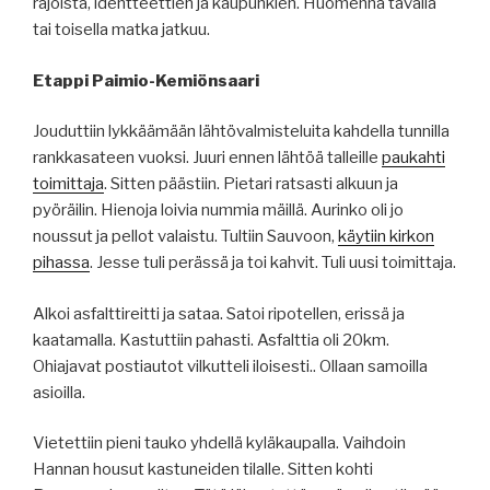
rajoista, identteettien ja kaupunkien. Huomenna tavalla
tai toisella matka jatkuu.
Etappi Paimio-Kemiönsaari
Jouduttiin lykkäämään lähtövalmisteluita kahdella tunnilla
rankkasateen vuoksi. Juuri ennen lähtöä talleille
paukahti
toimittaja
. Sitten päästiin. Pietari ratsasti alkuun ja
pyöräilin. Hienoja loivia nummia mäillä. Aurinko oli jo
noussut ja pellot valaistu. Tultiin Sauvoon,
käytiin kirkon
pihassa
. Jesse tuli perässä ja toi kahvit. Tuli uusi toimittaja.
Alkoi asfalttireitti ja sataa. Satoi ripotellen, erissä ja
kaatamalla. Kastuttiin pahasti. Asfalttia oli 20km.
Ohiajavat postiautot vilkutteli iloisesti.. Ollaan samoilla
asioilla.
Vietettiin pieni tauko yhdellä kyläkaupalla. Vaihdoin
Hannan housut kastuneiden tilalle. Sitten kohti