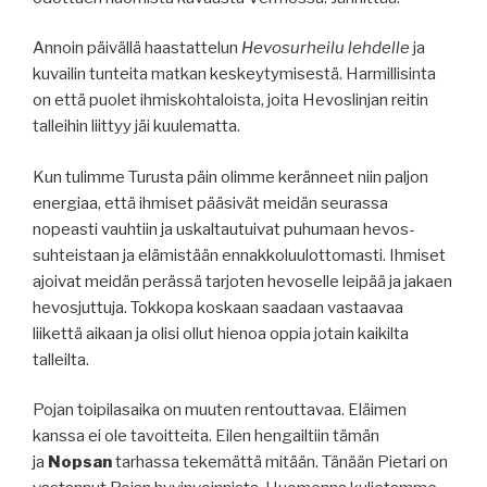
Annoin päivällä haastattelun
Hevosurheilu lehdelle
ja
kuvailin tunteita matkan keskeytymisestä. Harmillisinta
on että puolet ihmiskohtaloista, joita Hevoslinjan reitin
talleihin liittyy jäi kuulematta.
Kun tulimme Turusta päin olimme keränneet niin paljon
energiaa, että ihmiset pääsivät meidän seurassa
nopeasti vauhtiin ja uskaltautuivat puhumaan hevos-
suhteistaan ja elämistään ennakkoluulottomasti. Ihmiset
ajoivat meidän perässä tarjoten hevoselle leipää ja jakaen
hevosjuttuja. Tokkopa koskaan saadaan vastaavaa
liikettä aikaan ja olisi ollut hienoa oppia jotain kaikilta
talleilta.
Pojan toipilasaika on muuten rentouttavaa. Eläimen
kanssa ei ole tavoitteita. Eilen hengailtiin tämän
ja
Nopsan
tarhassa tekemättä mitään. Tänään Pietari on