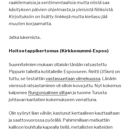
raakilemaisia ja sentimentaalisia mutta niistä saa
käsityksen päivien ohjelmasta ja yleisistä fiiliksistä.
Kirjoituksiin on lisätty linkkejä mutta kieliasu jää
muuten korjaamatta.
Jatka lukemista..
Hoitoetappikertomus (Kirkkonummi-Espoo)
Suunnitelmien mukaan oltaisiin tänään ratsastettu
Pippurin talleilta kotitalleille Espooseen. Reitti (35km) on
tuttu, se testattiin
vastasuuntaan viimekuussa
. Länärin
vieressä ratsastaminen oli silloin kova juttu. Nyt kokemus
kalpenee
Rungonsalmen silta
an ja tuonne Turusta
johtavan kantatien kokemukseen verrattuna.
Olin syönyt liian vähän, kastunut kertaalleen kauttaaltaan
ja saattovuorossa pyörällä. Pahimmillaan matkattiin
kallioon louhitulla kapealla tiellä, metallisten kaiteiden