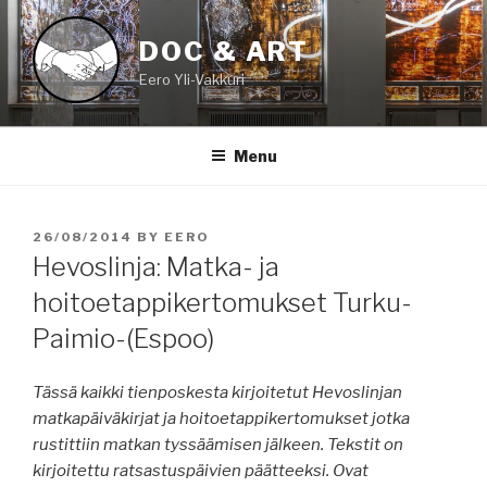
Skip
to
DOC & ART
content
Eero Yli-Vakkuri
Menu
POSTED
26/08/2014
BY
EERO
ON
Hevoslinja: Matka- ja
hoitoetappikertomukset Turku-
Paimio-(Espoo)
Tässä kaikki tienposkesta kirjoitetut Hevoslinjan
matkapäiväkirjat ja hoitoetappikertomukset jotka
rustittiin matkan tyssäämisen jälkeen. Tekstit on
kirjoitettu ratsastuspäivien päätteeksi. Ovat