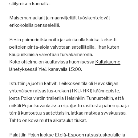
säilymisen kannalta.
Maisemamaalarit ja maanviljelijät työskentelevät
erikokoisilla pensseleillä.
Pesin puimurin ikkunoita ja sain kuulla kuinka tarkasti
peltojen pinta-aloja valvotaan satelliiteilla.. Ihan kuten
kaupunkilaisia valvotaan turvakameroilla.
Koko ohjelma on kuultavissa huomisessa
Kultakuume
lähetyksessä Yle1 kanavalla 15:00.
Istuttiin ja juotiin kahvit. Leikkosen tila oli Hevoslinjan
yhtenäisen ratsastus-urakan (TKU-HKI) käännepiste,
josta Poika vietiin trailerilla Helsinkiin. Tunnusteltiin, että
mikäli Pojan kuvauksissa ei paljastu rasitusta pahempaa ja
tämä kuntoutuu saatettaisiin, jatkaa matkaa syyskuussa.
Tahto on kova mutta aikataulut tiukat.
Palattiin Pojan luokse Etelä-Espoon ratsastuskoululle ja