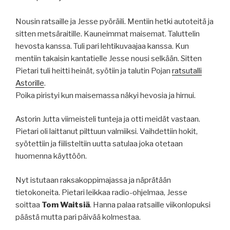
Nousin ratsaille ja Jesse pyöräili. Mentiin hetki autoteitä ja
sitten metsäraitille. Kauneimmat maisemat. Taluttelin
hevosta kanssa. Tuli pari lehtikuvaajaa kanssa. Kun
mentiin takaisin kantatielle Jesse nousi selkään. Sitten
Pietari tuli heitti heinät, syötiin ja talutin Pojan
ratsutalli
Astorille
.
Poika piristyi kun maisemassa näkyi hevosia ja hirnui.
Astorin Jutta viimeisteli tunteja ja otti meidät vastaan.
Pietari oli laittanut pilttuun valmiiksi. Vaihdettiin hokit,
syötettiin ja fiilisteltiin uutta satulaa joka otetaan
huomenna käyttöön.
Nyt istutaan raksakoppimajassa ja näprätään
tietokoneita. Pietari leikkaa radio-ohjelmaa, Jesse
soittaa
Tom Waitsiä
. Hanna palaa ratsaille viikonlopuksi
päästä mutta pari päivää kolmestaa.