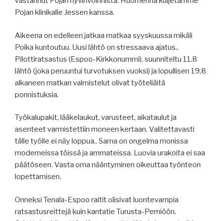
vastannut Pojan hyvinvoinnista. Huomenna kuljetamme
Pojan klinikalle Jessen kanssa.
Aikeena on edelleen jatkaa matkaa syyskuussa mikäli
Poika kuntoutuu. Uusi lähtö on stressaava ajatus..
Pilottiratsastus (Espoo-Kirkkonummi), suunniteltu 11.8
lähtö (joka peruuntui turvotuksen vuoksi) ja lopullisen 19.8
alkaneen matkan valmistelut olivat työteliäitä
ponnistuksia.
Työkalupakit, lääkelaukut, varusteet, aikataulut ja
asenteet varmistettiin moneen kertaan. Valitettavasti
tälle työlle ei näy loppua.. Sama on ongelma monissa
moderneissa töissä ja ammateissa. Luovia urakoita ei saa
päätöseen. Vasta oma nääntyminen oikeuttaa työnteon
lopettamisen.
Onneksi Tenala-Espoo raitit olisivat luontevampia
ratsastusreittejä kuin kantatie Turusta-Perniöön.