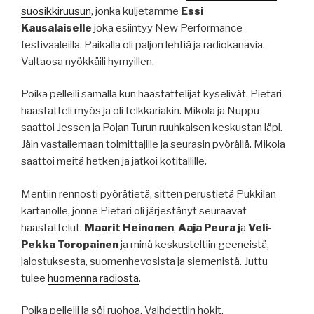
suosikkiruusun
, jonka kuljetamme
Essi
Kausalaiselle
joka esiintyy New Performance
festivaaleilla. Paikalla oli paljon lehtiä ja radiokanavia.
Valtaosa nyökkäili hymyillen.
Poika pelleili samalla kun haastattelijat kyselivät. Pietari
haastatteli myös ja oli telkkariakin. Mikola ja Nuppu
saattoi Jessen ja Pojan Turun ruuhkaisen keskustan läpi.
Jäin vastailemaan toimittajille ja seurasin pyörällä. Mikola
saattoi meitä hetken ja jatkoi kotitallille.
Mentiin rennosti pyörätietä, sitten perustietä Pukkilan
kartanolle, jonne Pietari oli järjestänyt seuraavat
haastattelut.
Maarit Heinonen
,
Aaja Peura j
a
Veli-
Pekka Toropainen
ja minä keskusteltiin geeneistä,
jalostuksesta, suomenhevosista ja siemenistä. Juttu
tulee
huomenna radiosta
.
Poika pelleili ja söi ruohoa. Vaihdettiin hokit.