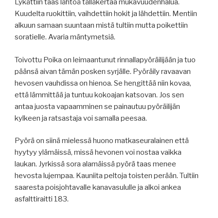
Lykättiin taas lähtöä tälläkertaa mukavuudenhalua.
Kuudelta ruokittiin, vaihdettiin hokit ja lähdettiin. Mentiin
alkuun samaan suuntaan mistä tultiin mutta poikettiin
soratielle. Avaria mäntymetsiä.
Toivottu Poika on leimaantunut rinnallapyöräilijään ja tuo
päänsä aivan tämän posken syrjälle. Pyöräily ravaavan
hevosen vauhdissa on hienoa. Se hengittää niin kovaa,
että lämmittää ja tuntuu kokoajan katsovan. Jos sen
antaa juosta vapaamminen se painautuu pyöräilijän
kylkeen ja ratsastaja voi samalla peesaa.
Pyörä on siinä mielessä huono matkaseuralainen että
hyytyy ylämäissä, missä hevonen voi nostaa vaikka
laukan. Jyrkissä sora alamäissä pyörä taas menee
hevosta lujempaa. Kauniita peltoja toisten perään. Tultiin
saaresta poisjohtavalle kanavasululle ja alkoi ankea
asfalttiraitti 183.