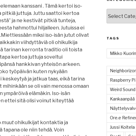
elemaan kanssani . Tämä kertoi iso-
Categories
 pitkiä juttuja. Juttu saattoi kertoa
tä” ja ne kestivät pitkiä tunteja,
esta hahmottui hiljalleen. Jutuissa ei
Miettiessään miksi iso-isän jutut olivat
TAGS
vaikkakin viihdyttäviä oli ohikulkija
sä tarinan kerronta traditio oli toista
Mikko Kuorin
apa kertoa juttuja soveltui
leipänsä hankkivan yhteisön arkeen.
Neighboriz
koko työpäivän kuten nykyään
 keskeytyä ja jatkua taas, eikä tarina
Raspberry Pi
 mihinkään se oli vain menossa omaan
Weird Sound
 ympäröivä elämäkin. Iso-isän
Kankaanpää 
 ettei sitä olisi voinut kiteyttää
Näyttelyvalvo
Ore.e Refine
o
muut
ohikulkijat kontaktia ja
Jussi Koitela
sä tapana ole niin tehdä. Voin