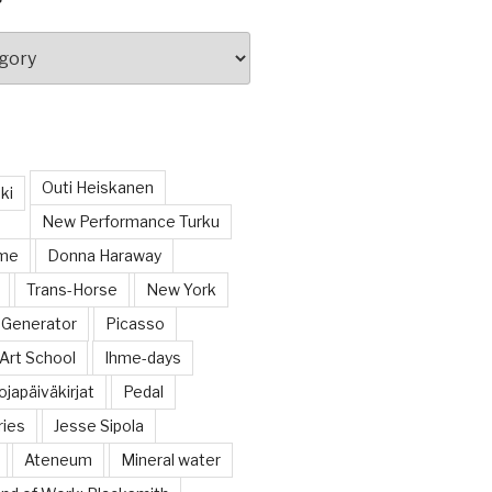
Outi Heiskanen
ki
New Performance Turku
ome
Donna Haraway
Trans-Horse
New York
 Generator
Picasso
Art School
Ihme-days
japäiväkirjat
Pedal
ries
Jesse Sipola
Ateneum
Mineral water