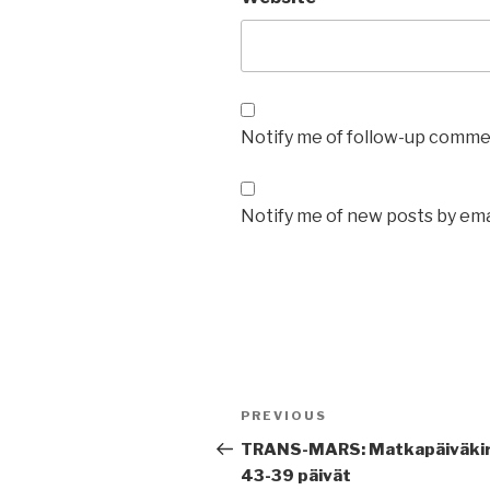
Notify me of follow-up commen
Notify me of new posts by ema
Post
Previous
PREVIOUS
navigation
Post
TRANS-MARS: Matkapäiväkir
43-39 päivät