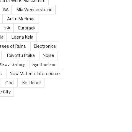
nd of Work: Blacksmith
#ॐ
Mia Wennerstrand
Arttu Merimaa
#☭
Eurorack
lä
Leena Kela
tages of Ruins
Electronics
Toivottu Poika
Noise
Alkovi Gallery
Synthesizer
s
New Material Intercource
Oodi
Kettlebell
e City