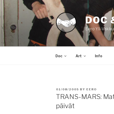
Skip
to
content
DOC 
Eero Yli-Vakku
Doc
Art
Info
POSTED
01/08/2005
BY
EERO
ON
TRANS-MARS: Matk
päivät