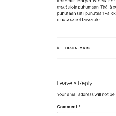
kokemukseni perusteella kerto
muut
ujoja puhumaan. Täällä p
puhutaan silti, puhutaan vaikka 
muuta sanottavaa ole.
CATEGORIES
TRANS-MARS
Leave a Reply
Your email address will not be
Comment
*