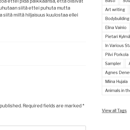
Bastl
Sou
a ettei pidä paikkaansa, että olisivat
uhutaan siitä ettei puhuta mutta
Art writing
siitä miltä hiljaisuus kuulostaa ellei
Bodybuilding
Elina Vainio
Pietari Kylmä
In Various S
Pilvi Porkola
Sampler
Agnes Dene
Miina Hujala
Animals in th
 published.
Required fields are marked
*
View all Tags