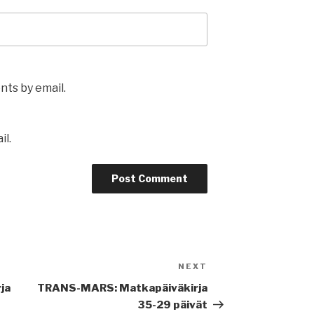
ts by email.
il.
NEXT
Next
Post
ja
TRANS-MARS: Matkapäiväkirja
35-29 päivät