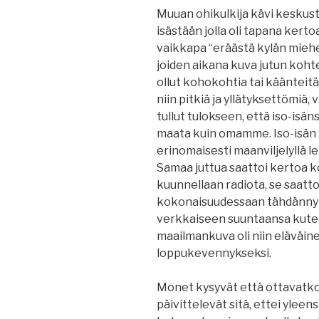
Muuan ohikulkija kävi keskust
isästään jolla oli tapana kertoa
vaikkapa “eräästä kylän miehes
joiden aikana kuva jutun kohte
ollut kohokohtia tai käänteitä.
niin pitkiä ja yllätyksettömiä, 
tullut tulokseen, että iso-isän
maata kuin omamme. Iso-isän t
erinomaisesti maanviljelyllä 
Samaa juttua saattoi kertoa 
kuunnellaan radiota, se saattoi
kokonaisuudessaan tähdännyt
verkkaiseen suuntaansa kuten
maailmankuva oli niin eläväinen
loppukevennykseksi.
Monet kysyvät että ottavatk
päivittelevät sitä, ettei yleen