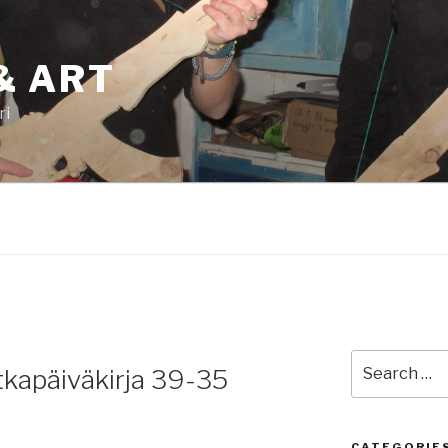
& ART
ri
Search
apäiväkirja 39-35
for:
CATEGORIE