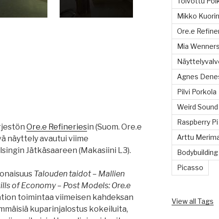
Toivottu Poi
Mikko Kuorin
Ore.e Refine
Mia Wenners
Näyttelyvalvo
Agnes Dene
Pilvi Porkola
Weird Sound
Raspberry Pi
rjestön
Ore.e Refineries
in (Suom. Ore.e
Arttu Merim
ä näyttely avautui viime
singin Jätkäsaareen (Makasiini L3).
Bodybuilding
Picasso
konaisuus
Talouden taidot – Mallien
ills of Economy – Post Models: Ore.e
aation toimintaa viimeisen kahdeksan
View all Tags
immäisiä kuparinjalostus kokeiluita,