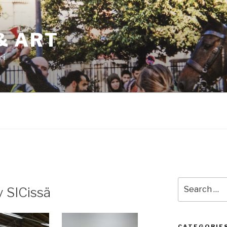
& ART
ri
Search
y SICissä
for:
CATEGORIE