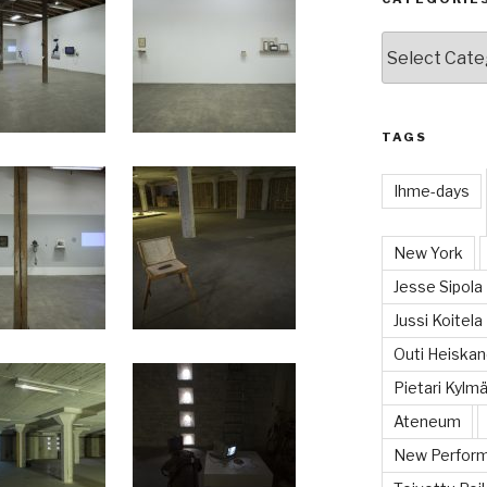
Categories
TAGS
Ihme-days
New York
Jesse Sipola
Jussi Koitela
Outi Heiska
Pietari Kylmä
Ateneum
New Perform