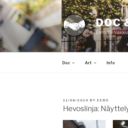
Skip
to
content
DOC 
Eero Yli-Vakku
Doc
Art
Info
POSTED
11/06/2014
BY
EERO
ON
Hevoslinja: Näyttel