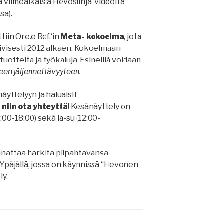
ja viimeaikaisia Hevoslinja-videoita
sa).
iin Ore.e Ref.‘in
Meta- kokoelma
, jota
ivisesti 2012 alkaen. Kokoelmaan
tuotteita ja työkaluja. Esineillä voidaan
en jäljennettävyyteen.
näyttelyyn ja haluaisit
n
niin ota yhteyttä
! Kesänäyttely on
00-18:00) sekä la-su (12:00-
nnattaa harkita piipahtavansa
Ypäjällä, jossa on käynnissä “Hevonen
ly.