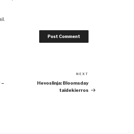
il.
NEXT
Next
Post
 –
Hevoslinja: Bloomsday
s
taidekierros