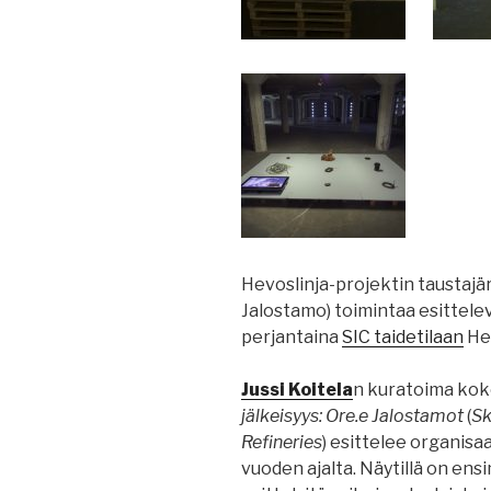
Hevoslinja-projektin taustajä
Jalostamo) toimintaa esittelev
perjantaina
SIC taidetilaan
Hel
Jussi Koitela
n kuratoima ko
jälkeisyys: Ore.e Jalostamot
(
Sk
Refineries
) esittelee organis
vuoden ajalta. Näytillä on ens