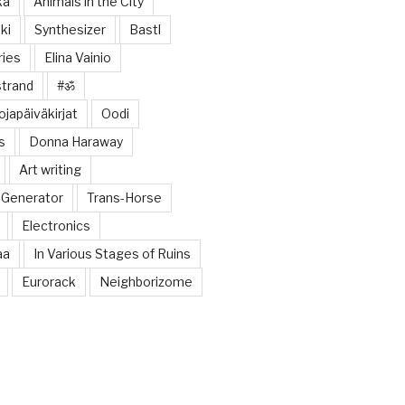
ka
Animals in the City
ki
Synthesizer
Bastl
ries
Elina Vainio
trand
#ॐ
japäiväkirjat
Oodi
s
Donna Haraway
Art writing
 Generator
Trans-Horse
Electronics
aa
In Various Stages of Ruins
Eurorack
Neighborizome