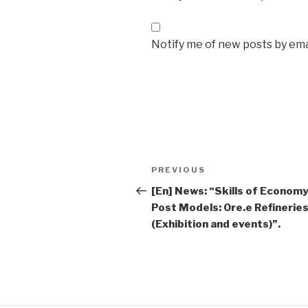
Notify me of new posts by ema
Post
Previous
PREVIOUS
navigation
Post
[En] News: “Skills of Economy
Post Models: Ore.e Refinerie
(Exhibition and events)”.