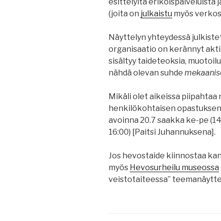
esittelyitä erikoispalveluista 
(joita on
julkaistu
myös verkos
Näyttelyn yhteydessä julkistett
organisaatio on kerännyt akti
sisältyy taideteoksia, muotoilu
nähdä olevan suhde
mekaanise
Mikäli olet aikeissa piipahtaa 
henkilökohtaisen opastukse
avoinna 20.7 saakka ke-pe (14:
16:00) [Paitsi Juhannuksena].
Jos hevostaide kiinnostaa ka
myös
Hevosurheilu museossa
veistotaiteessa” teemanäytte