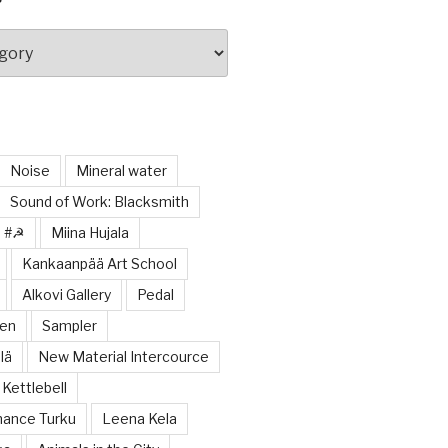
Noise
Mineral water
Sound of Work: Blacksmith
#☭
Miina Hujala
Kankaanpää Art School
Alkovi Gallery
Pedal
nen
Sampler
lä
New Material Intercource
Kettlebell
ance Turku
Leena Kela